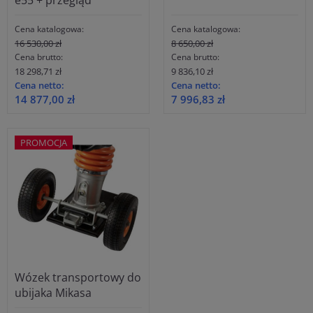
e55 + przegląd
Cena katalogowa:
Cena katalogowa:
16 530,00 zł
8 650,00 zł
Cena brutto:
Cena brutto:
18 298,71 zł
9 836,10 zł
Cena netto:
Cena netto:
14 877,00 zł
7 996,83 zł
PROMOCJA
Wózek transportowy do
ubijaka Mikasa