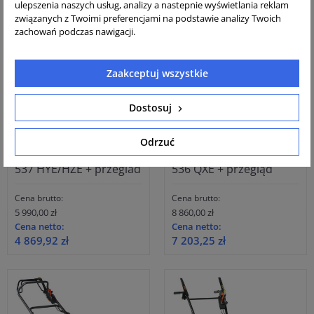
ulepszenia naszych usług, analizy a nastepnie wyświetlania reklam
związanych z Twoimi preferencjami na podstawie analizy Twoich
zachowań podczas nawigacji.
Zaakceptuj wszystkie
Dostosuj
Odrzuć
Kosiarka Honda HRX
Kosiarka Honda HRH
537 HYE/HZE + przeglad
536 QXE + przegląd
Cena brutto:
Cena brutto:
5 990,00 zł
8 860,00 zł
Cena netto:
Cena netto:
4 869,92 zł
7 203,25 zł