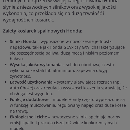
cenionych urządzeń w swojej kategorii. Marka Honda
słynie z niezawodnych silników oraz wysokiej jakości
wykonania, co przekłada się na dużą trwałość i
wydajność ich kosiarek.
Zalety kosiarek spalinowych Honda:
Silniki Honda
– wyposażone w nowoczesne jednostki
napędowe, takie jak Honda GCVx czy GXV, charakteryzujące
się oszczędnością paliwa, dużą mocą i niskim poziomem
hałasu.
Wysoka jakość wykonania
– solidna obudowa, często
wykonana ze stali lub aluminium, zapewnia długą
żywotność.
Łatwość użytkowania
– systemy ułatwiające rozruch (np.
Auto Choke) oraz regulacja wysokości koszenia sprawiają, że
obsługa jest wygodna.
Funkcje dodatkowe
– modele Hondy często wyposażone są
w funkcję mulczowania, regulowany napęd oraz duże kosze
na trawę.
Ekologiczne i ciche
– nowoczesne silniki spełniają normy
emisji spalin i pracują ciszej niż wiele konkurencyjnych
modeli.