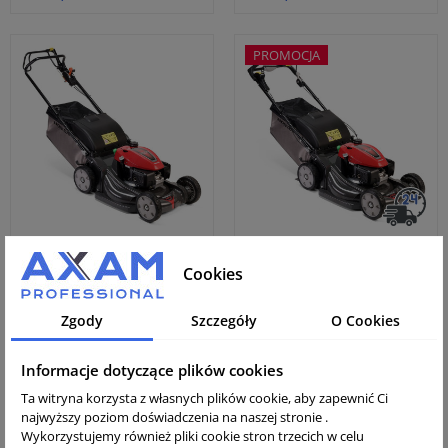
PROMOCJA
Kosiarka Honda HRX
Kosiarka Honda HRX
476 HYE + przeglad
537 VKE/VYE + przegląd
Cookies
Cena katalogowa:
Zgody
Szczegóły
O Cookies
4 056,91 zł
Cena brutto:
Cena brutto:
Informacje dotyczące plików cookies
5 545,00 zł
4 740,50 zł
Cena netto:
Cena netto:
Ta witryna korzysta z własnych plików cookie, aby zapewnić Ci
4 508,13 zł
3 854,07 zł
najwyższy poziom doświadczenia na naszej stronie .
Wykorzystujemy również pliki cookie stron trzecich w celu