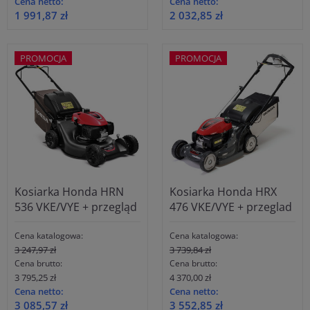
Cena netto:
Cena netto:
1 991,87 zł
2 032,85 zł
PROMOCJA
PROMOCJA
Kosiarka Honda HRN
Kosiarka Honda HRX
536 VKE/VYE + przegląd
476 VKE/VYE + przeglad
Cena katalogowa:
Cena katalogowa:
3 247,97 zł
3 739,84 zł
Cena brutto:
Cena brutto:
3 795,25 zł
4 370,00 zł
Cena netto:
Cena netto:
3 085,57 zł
3 552,85 zł