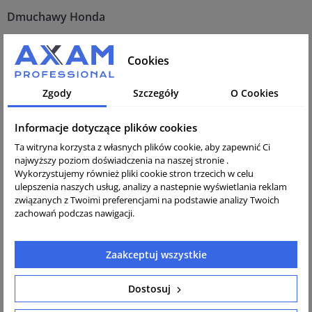
Dmuchawy Honda
Honda jest znana z wysokiej jakości spalinowych
dmuchaw do liści, które cechują się dużą mocą i
Cookies
trwałością.
Zgody
Szczegóły
O Cookies
Zalety dmuchaw Honda:
Wysoka jakość silników
– niezawodne 4-suwowe jednostki,
Informacje dotyczące plików cookies
które są cichsze i bardziej ekologiczne niż tradycyjne 2-
Ta witryna korzysta z własnych plików cookie, aby zapewnić Ci
suwowe.
najwyższy poziom doświadczenia na naszej stronie .
Ergonomia
– lekkie, wygodne w użytkowaniu, z dobrze
Wykorzystujemy również pliki cookie stron trzecich w celu
wyważonym środkiem ciężkości.
ulepszenia naszych usług, analizy a nastepnie wyświetlania reklam
Duża moc i wydajność
– doskonałe do pracy na dużych
związanych z Twoimi preferencjami na podstawie analizy Twoich
powierzchniach.
zachowań podczas nawigacji.
Dmuchawy Atika
Zaakceptuj wszystkie
Atika oferuje głównie elektryczne i akumulatorowe
dmuchawy, które są idealne do mniejszych ogrodów i
Dostosuj
przydomowych zastosowań.