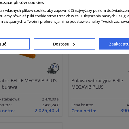
yczące plików cookies
MOCJA
ta z własnych plików cookie, aby zapewnić Ci najwyższy poziom doświadczen
tujemy również pliki cookie stron trzecich w celu ulepszenia naszych usług, 
am związanych z Twoimi preferencjami na podstawie analizy Twoich zachow
zuć
Dostosuj
Zaakceptu
ator BELLE MEGAVIB PLUS
Buława wibracyjna Belle
 buława
MEGAVIB PLUS
katalogowa:
2 470,00 zł
brutto:
2 491,24 zł
Cena brutto:
4
2 025,40 zł
390
 netto:
Cena netto: