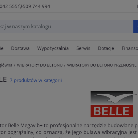
 042 555
509 744 994
ie
Dostawa
Wypożyczalnia
Serwis
Dotacje
Finans
 główna
WIBRATORY DO BETONU
WIBRATORY DO BETONU PRZENOŚNE
LE
7 produktów w kategorii
tor Belle Megavib+ to profesjonalne narzędzie budowlane p
tor pogrążalny, co oznacza, że jego buława wibracyjna je