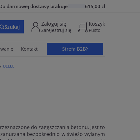
Do
darmowej dostawy
brakuje
615,00 zł
Zaloguj się
Koszyk
Szukaj
Zarejestruj się
Pusto
owanie
Kontakt
Strefa B2B
BELLE
rzeznaczone do zagęszczania betonu. Jest to
st zanurzana bezpośrednio w świeżo wylanym