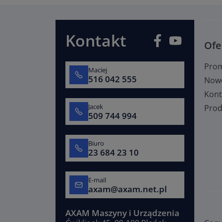
Kontakt
Facebook
YouTube
Ofe
Pro
Maciej
516 042 555
Now
Kont
Jacek
Prod
509 744 994
Biuro
23 684 23 10
E-mail
axam@axam.net.pl
AXAM Maszyny i Urządzenia