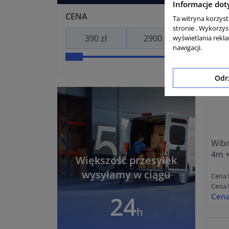
Informacje dot
PRO
CENA
Ta witryna korzys
stronie . Wykorzys
wyświetlania rekl
nawigacji.
Odr
Wibr
4m +
Większość przesyłek
wysyłamy w ciągu
Cena 
Cena 
24
Cena
h