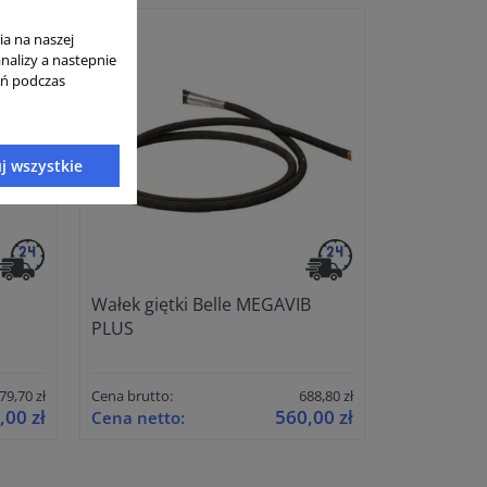
ia na naszej
analizy a nastepnie
ań podczas
j wszystkie
Wałek giętki Belle MEGAVIB
PLUS
79,70 zł
Cena brutto:
688,80 zł
,00 zł
560,00 zł
Cena netto: