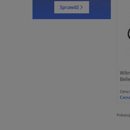
Sprawdź
Wibr
Bell
Cena 
Cena
Pokazuj