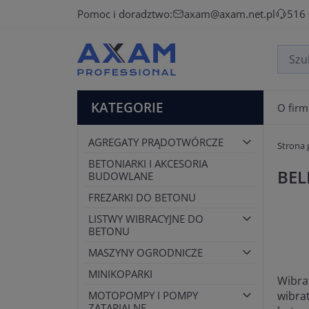
Pomoc i doradztwo:
axam@axam.net.pl
516
KATEGORIE
O firm
AGREGATY PRĄDOTWÓRCZE
Strona
BETONIARKI I AKCESORIA
BEL
BUDOWLANE
FREZARKI DO BETONU
LISTWY WIBRACYJNE DO
BETONU
MASZYNY OGRODNICZE
MINIKOPARKI
Wibra
wibra
MOTOPOMPY I POMPY
ZATAPIALNE