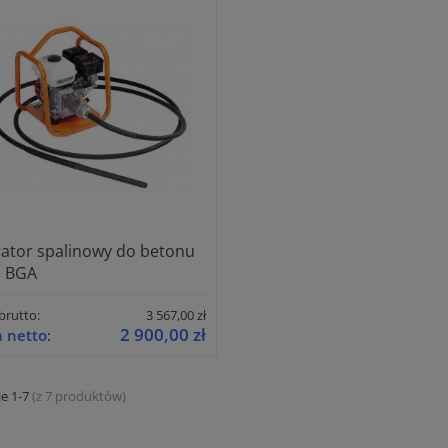
ator spalinowy do betonu
e BGA
brutto:
3 567,00 zł
2 900,00 zł
 netto:
e 1-7
(z 7 produktów)