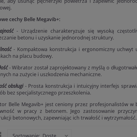
ie, aby usunąć pęcherzyki powietrza i zapewnić jednor
owej.
owe cechy Belle Megavib+:
ajność
- Urządzenie charakteryzuje się wysoką częstotl
zczanie betonu i uzyskanie jednorodnej struktury.
lność
- Kompaktowa konstrukcja i ergonomiczny uchwyt u
kach na placu budowy.
łość
- Wibrator został zaprojektowany z myślą o długotrwał
nych na zużycie i uszkodzenia mechaniczne.
ość obsługi
- Prosta konstrukcja i intuicyjny interfejs spraw
ób bez specjalistycznego przeszkolenia.
tor Belle Megavib+ jest ceniony przez profesjonalistów w
ywność w pracy z betonem. Jego zastosowanie przyczy
rukcji betonowych, zapewniając ich trwałość i wytrzymałość
Sortowanie: Dostępne