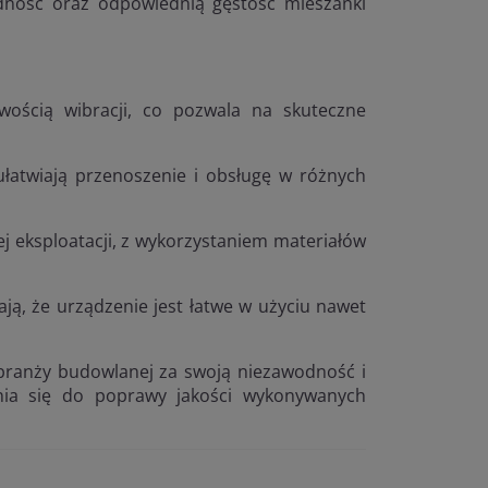
odność oraz odpowiednią gęstość mieszanki
iwością wibracji, co pozwala na skuteczne
łatwiają przenoszenie i obsługę w różnych
ej eksploatacji, z wykorzystaniem materiałów
iają, że urządzenie jest łatwe w użyciu nawet
 branży budowlanej za swoją niezawodność i
nia się do poprawy jakości wykonywanych
.