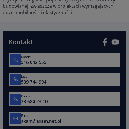
budowlanej, zwłaszcza w projektach wymagających
dużej mobilności i elastyczności.
Facebook
You
Kontakt
Maciej
516 042 555
Jacek
509 744 994
Biuro
23 684 23 10
E-mail
axam@axam.net.pl