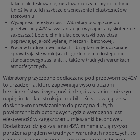
takich jak deskowanie, rusztowania czy formy do betonu.
Umożliwia to ich szybsze przenoszenie i elastyczność w
stosowaniu.
Wydajność i efektywność - Wibratory podłączone do
przetwornicy 42V są wystarczająco wydajne, aby skutecznie
zagęszczać beton, eliminując pęcherzyki powietrza i
poprawiając jakość wylanej mieszanki betonowej.
Praca w trudnych warunkach - Urządzenia te doskonale
sprawdzają się w miejscach, gdzie nie ma dostępu do
standardowego zasilania, a także w trudnych warunkach
atmosferycznych.
Wibratory przyczepne podłączane pod przetwornicę 42V
to urządzenia, które zapewniają wysoki poziom
bezpieczeństwa i wydajności, dzięki zasilaniu o niższym
napięciu. Ich konstrukcja i mobilność sprawiają, że są
doskonałym rozwiązaniem do pracy na dużych
powierzchniach betonowych, gdzie wymagana jest
efektywność w zagęszczaniu mieszanki betonowej.
Dodatkowo, dzięki zasilaniu 42V, minimalizują ryzyko
porażenia prądem w trudnych warunkach roboczych, co
czyni je szczególnie popularnym wyborem w branży