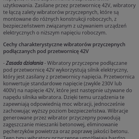
użytkowania. Zasilane przez przetwornicę 42V, wibratory
te łączą zalety wibratorów przyczepnych, które są
montowane do różnych konstrukcji roboczych, z
bezpieczeństwem związanym z używaniem urządzeń
elektrycznych o niższym napięciu roboczym.
Cechy charakterystyczne wibratorów przyczepnych
podłączanych pod przetwornicę 42V
-
Zasada działania
- Wibratory przyczepne podłączane
pod przetwornicę 42V wykorzystują silnik elektryczny,
który jest zasilany z przetwornicy napięcia. Przetwornica
konwertuje standardowe napięcie (zwykle 230V lub
400V) na napięcie 42V, które jest następnie używane do
napędu silnika wibratora. Dzięki temu urządzenia te
zapewniają odpowiednią moc wibracji, jednocześnie
zachowując wyższy poziom bezpieczeństwa. Wibracje
generowane przez wibrator przyczepny powodują
zagęszczanie mieszanki betonowej, eliminowanie
pęcherzyków powietrza oraz poprawę jakości betonu.
Tego typu wibratory przyczepne umożliwiają bardzo