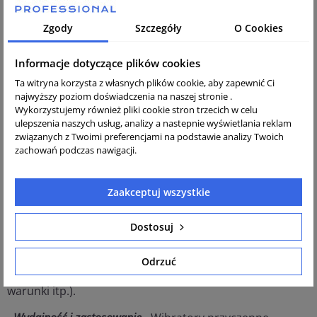
betonowych, gdzie konieczne jest szybkie i efektywne
Zgody
Szczegóły
O Cookies
zagęszczenie betonu. Dzięki niskonapięciowym
urządzeniom zasilanym przez przetwornice, praca na
budowie staje się bardziej elastyczna, zwłaszcza gdy
Informacje dotyczące plików cookies
dostęp do tradycyjnego zasilania elektrycznego (np.
Ta witryna korzysta z własnych plików cookie, aby zapewnić Ci
230V) jest utrudniony lub niemożliwy.
najwyższy poziom doświadczenia na naszej stronie .
Wykorzystujemy również pliki cookie stron trzecich w celu
-
Bezpieczeństwo
- Przetwornica 42V zwiększa poziom
ulepszenia naszych usług, analizy a nastepnie wyświetlania reklam
bezpieczeństwa, ponieważ w przypadku kontaktu z
związanych z Twoimi preferencjami na podstawie analizy Twoich
przewodami czy elementami wibratora, nie ma ryzyka
zachowań podczas nawigacji.
poważnego porażenia prądem elektrycznym. Jest to
szczególnie ważne na placach budowy, gdzie wilgoć,
Zaakceptuj wszystkie
woda i inne czynniki zewnętrzne mogą stwarzać
dodatkowe zagrożenia. Ponadto wibratory przyczepne o
Dostosuj
takim zasilaniu są często wykorzystywane w
środowiskach, gdzie wymagana jest zgodność z
rygorystycznymi normami BHP, np. w miejscach z dużym
Odrzuć
ryzykiem porażenia prądem (blisko wody, wilgotne
warunki itp.).