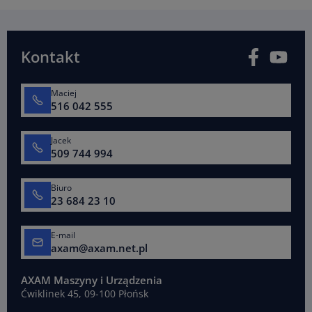
Facebook
You
Kontakt
Maciej
516 042 555
Jacek
509 744 994
Biuro
23 684 23 10
E-mail
axam@axam.net.pl
AXAM Maszyny i Urządzenia
Ćwiklinek 45, 09-100 Płońsk