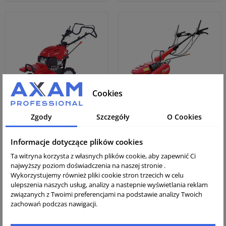
Cookies
Zgody
Szczegóły
O Cookies
Glebogryzarka Honda
Ciągnik jednoosiowy
FF 500 DE + przegląd
Honda F 560C +
przegląd
Informacje dotyczące plików cookies
Ta witryna korzysta z własnych plików cookie, aby zapewnić Ci
Cena brutto:
Cena brutto:
najwyższy poziom doświadczenia na naszej stronie .
9 940,00 zł
8 990,00 zł
Wykorzystujemy również pliki cookie stron trzecich w celu
Cena netto:
Cena netto:
ulepszenia naszych usług, analizy a nastepnie wyświetlania reklam
8 081,30 zł
7 308,94 zł
związanych z Twoimi preferencjami na podstawie analizy Twoich
zachowań podczas nawigacji.
Pokazuje 1-8
(z 8 produktów)