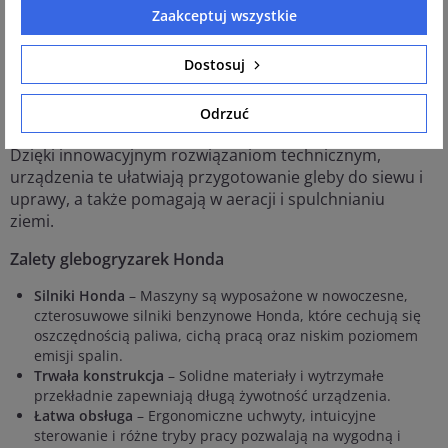
Zaakceptuj wszystkie
Dostosuj
Glebogryzarki Honda to jedne z najbardziej cenionych
maszyn ogrodniczych, które charakteryzują się wysoką
Odrzuć
jakością wykonania, trwałością oraz niezawodnością.
Dzięki innowacyjnym rozwiązaniom technicznym,
urządzenia te ułatwiają przygotowanie gleby do siewu i
uprawy, a także pomagają w aeracji i spulchnianiu
ziemi.
Zalety glebogryzarek Honda
Silniki Honda
– Maszyny są wyposażone w nowoczesne,
czterosuwowe silniki benzynowe Honda, które cechują się
oszczędnością paliwa, cichą pracą oraz niskim poziomem
emisji spalin.
Trwała konstrukcja
– Solidne materiały i wytrzymałe
przekładnie zapewniają długą żywotność urządzenia.
Łatwa obsługa
– Ergonomiczne uchwyty, intuicyjne
sterowanie i różne tryby pracy pozwalają na wygodną i