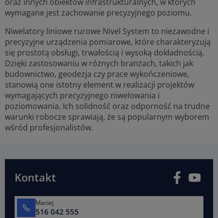
oraz innych obiektów infrastrukturalnych, w których
wymagane jest zachowanie precyzyjnego poziomu.
Niwelatory liniowe rurowe Nivel System to niezawodne i
precyzyjne urządzenia pomiarowe, które charakteryzują
się prostotą obsługi, trwałością i wysoką dokładnością.
Dzięki zastosowaniu w różnych branżach, takich jak
budownictwo, geodezja czy prace wykończeniowe,
stanowią one istotny element w realizacji projektów
wymagających precyzyjnego niwelowania i
poziomowania. Ich solidność oraz odporność na trudne
warunki robocze sprawiają, że są popularnym wyborem
wśród profesjonalistów.
Facebook
You
Kontakt
Maciej
516 042 555