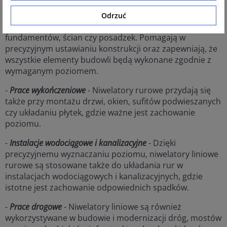
narzędzia w tym obszarze.
Odrzuć
-
Budownictwo
- Używane są do sprawdzania poziomu
fundamentów, ścian czy posadzek. Pomagają w
precyzyjnym ustawianiu konstrukcji oraz zapewniają, że
wszystkie elementy budowli będą wykonane zgodnie z
wymaganym poziomem.
-
Prace wykończeniowe
- Niwelatory rurowe przydają się
także przy montażu drzwi, okien, sufitów podwieszanych
czy układaniu płytek, gdzie ważne jest zachowanie
poziomu.
-
Instalacje wodociągowe i kanalizacyjne
- Dzięki
precyzyjnemu wyznaczaniu poziomu, niwelatory liniowe
rurowe są stosowane także do układania rur w
instalacjach wodociągowych i kanalizacyjnych, gdzie
istotne jest zachowanie odpowiednich spadków.
-
Prace drogowe
- Niwelatory liniowe są również
wykorzystywane w budowie i modernizacji dróg, mostów