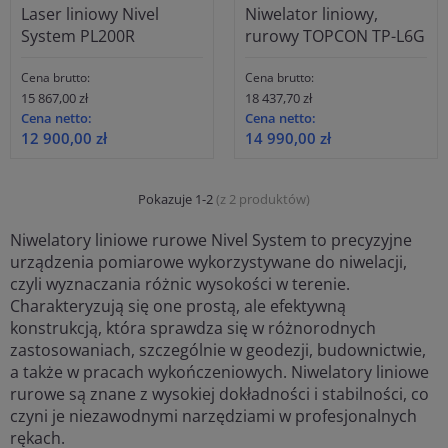
Laser liniowy Nivel
Niwelator liniowy,
System PL200R
rurowy TOPCON TP-L6G
Cena brutto:
Cena brutto:
15 867,00 zł
18 437,70 zł
Cena netto:
Cena netto:
12 900,00 zł
14 990,00 zł
Pokazuje 1-2
(z 2 produktów)
Niwelatory liniowe rurowe Nivel System to precyzyjne
urządzenia pomiarowe wykorzystywane do niwelacji,
czyli wyznaczania różnic wysokości w terenie.
Charakteryzują się one prostą, ale efektywną
konstrukcją, która sprawdza się w różnorodnych
zastosowaniach, szczególnie w geodezji, budownictwie,
a także w pracach wykończeniowych. Niwelatory liniowe
rurowe są znane z wysokiej dokładności i stabilności, co
czyni je niezawodnymi narzędziami w profesjonalnych
rękach.