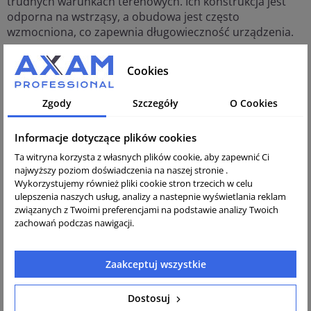
trudnych warunkach terenowych. Ich konstrukcja jest
odporna na wstrząsy, a obudowa jest często
wzmocniona, co zapewnia długowieczność urządzenia.
-
Odporność na warunki atmosferyczne
- Większość
Cookies
niwelatorów liniowych rurowych Nivel System jest
zaprojektowana w taki sposób, by mogły pracować w
różnych warunkach pogodowych. Dzięki odporności na
Zgody
Szczegóły
O Cookies
wilgoć, pył czy kurz, są niezawodne w terenie.
Informacje dotyczące plików cookies
-
Bezpieczeństwo użytkowania
- Niwelatory rurowe tego
Ta witryna korzysta z własnych plików cookie, aby zapewnić Ci
typu są zazwyczaj wyposażone w systemy
najwyższy poziom doświadczenia na naszej stronie .
zabezpieczające, które gwarantują, że pomiar będzie
Wykorzystujemy również pliki cookie stron trzecich w celu
dokładny i stabilny, nawet w zmiennych warunkach.
ulepszenia naszych usług, analizy a nastepnie wyświetlania reklam
związanych z Twoimi preferencjami na podstawie analizy Twoich
Zastosowanie niwelatorów liniowych rurowych Nivel
zachowań podczas nawigacji.
System:
-
Geodezja i pomiary terenowe
- Niwelatory rurowe są
Zaakceptuj wszystkie
szeroko stosowane w geodezji do pomiarów różnic
wysokości między punktami w terenie. Dzięki ich
Dostosuj
dokładności i prostocie obsługi, są to popularne