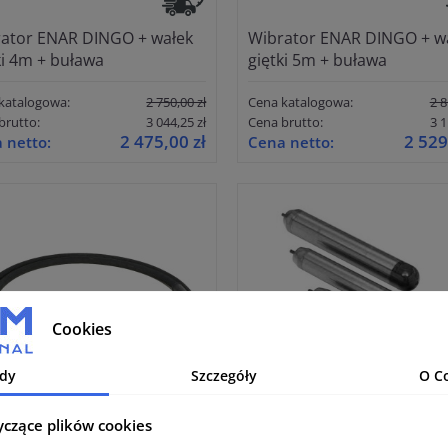
ator ENAR DINGO + wałek
Wibrator ENAR DINGO + w
ki 4m + buława
giętki 5m + buława
katalogowa:
2 750,00 zł
Cena katalogowa:
2 8
brutto:
3 044,25 zł
Cena brutto:
3 1
2 475,00 zł
2 529
 netto:
Cena netto:
Cookies
dy
Szczegóły
O C
yczące plików cookies