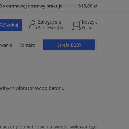
Do
darmowej dostawy
brakuje
615,00 zł
Zaloguj się
Koszyk
Szukaj
Zarejestruj się
Pusto
owanie
Kontakt
Strefa B2B
wodnych wibratorów do betonu
zeznaczony do wibrowania świeżo wylewanego