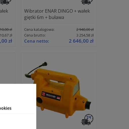
ałek
Wibrator ENAR DINGO + wałek
giętki 6m + buława
10,00 zł
Cena katalogowa:
2 940,00 zł
10,67 zł
Cena brutto:
3 254,58 zł
,00 zł
2 646,00 zł
Cena netto:
ookies