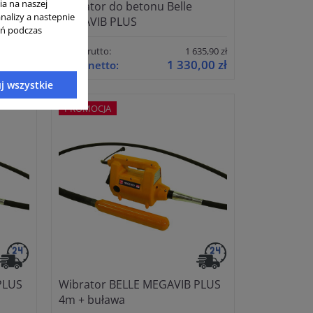
ia na naszej
X
Wibrator do betonu Belle
analizy a nastepnie
MEGAVIB PLUS
ań podczas
38,00 zł
Cena brutto:
1 635,90 zł
,00 zł
1 330,00 zł
Cena netto:
j wszystkie
PROMOCJA
PLUS
Wibrator BELLE MEGAVIB PLUS
4m + buława