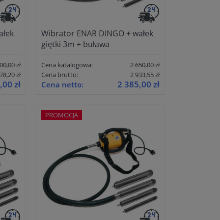
ałek
Wibrator ENAR DINGO + wałek
giętki 3m + buława
00,00 zł
Cena katalogowa:
2 650,00 zł
78,20 zł
Cena brutto:
2 933,55 zł
,00 zł
2 385,00 zł
Cena netto:
PROMOCJA