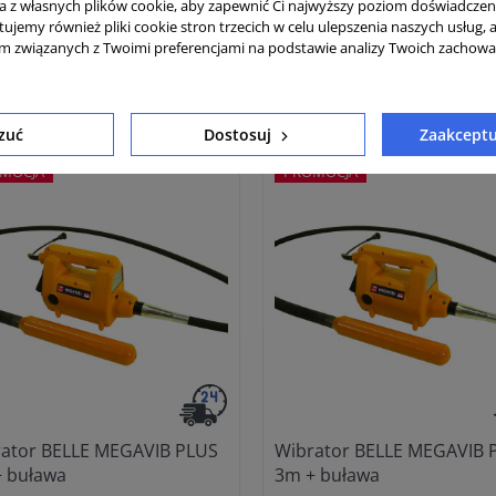
ta z własnych plików cookie, aby zapewnić Ci najwyższy poziom doświadczen
k giętki Enar TDX / TDXE
Buława wibracyjna Enar A
tujemy również pliki cookie stron trzecich w celu ulepszenia naszych usług, 
am związanych z Twoimi preferencjami na podstawie analizy Twoich zachow
brutto:
861,00 zł
Cena brutto:
7
700,00 zł
600
 netto:
Cena netto:
zuć
Dostosuj
Zaakceptu
MOCJA
PROMOCJA
ator BELLE MEGAVIB PLUS
Wibrator BELLE MEGAVIB 
 buława
3m + buława