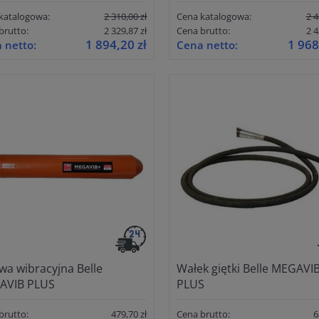
katalogowa:
2 310,00 zł
Cena katalogowa:
2 4
brutto:
2 329,87 zł
Cena brutto:
2 4
1 894,20 zł
1 968
 netto:
Cena netto:
wa wibracyjna Belle
Wałek giętki Belle MEGAVI
AVIB PLUS
PLUS
brutto:
479,70 zł
Cena brutto:
6