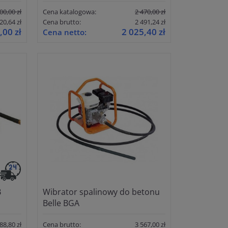
00,00 zł
Cena katalogowa:
2 470,00 zł
20,64 zł
Cena brutto:
2 491,24 zł
,00 zł
2 025,40 zł
Cena netto:
B
Wibrator spalinowy do betonu
Belle BGA
88,80 zł
Cena brutto:
3 567,00 zł