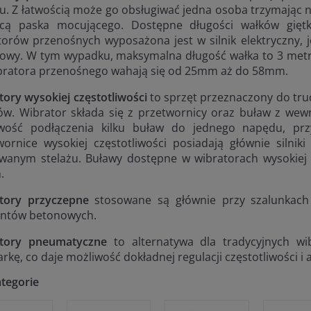
u. Z łatwością może go obsługiwać jedna osoba trzymając n
ą paska mocującego. Dostępne długości wałków gięt
torów przenośnych wyposażona jest w silnik elektryczny, 
nowy. W tym wypadku, maksymalna długość wałka to 3 metr
bratora przenośnego wahają się od 25mm aż do 58mm.
tory wysokiej częstotliwości
to sprzęt przeznaczony do tru
tów. Wibrator składa się z przetwornicy oraz buław z wewn
wość podłączenia kilku buław do jednego napędu, pr
wornice wysokiej częstotliwości posiadają głównie silni
wanym stelażu. Buławy dostępne w wibratorach wysokiej
.
tory przyczepne
stosowane są głównie przy szalunkach 
ntów betonowych.
tory pneumatyczne
to alternatywa dla tradycyjnych wi
rkę, co daje możliwość dokładnej regulacji częstotliwości i
tegorie