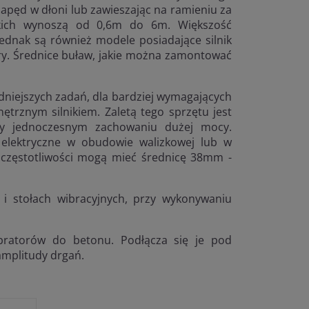
apęd w dłoni lub zawieszając na ramieniu za
kich wynoszą od 0,6m do 6m. Większość
jednak są również modele posiadające silnik
y. Średnice buław, jakie można zamontować
dniejszych zadań, dla bardziej wymagających
ętrznym silnikiem. Zaletą tego sprzętu jest
zy jednoczesnym zachowaniu dużej mocy.
ki elektryczne w obudowie walizkowej lub w
 częstotliwości mogą mieć średnicę 38mm -
i stołach wibracyjnych, przy wykonywaniu
bratorów do betonu. Podłącza się je pod
 amplitudy drgań.