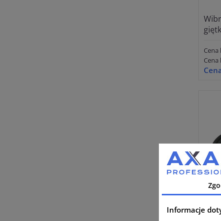
Wibr
gięt
Cena 
Cena 
Cena
Zgo
Informacje dot