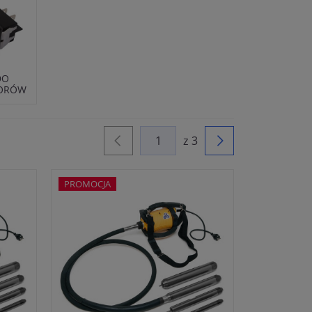
DO
ORÓW
z 3
PROMOCJA