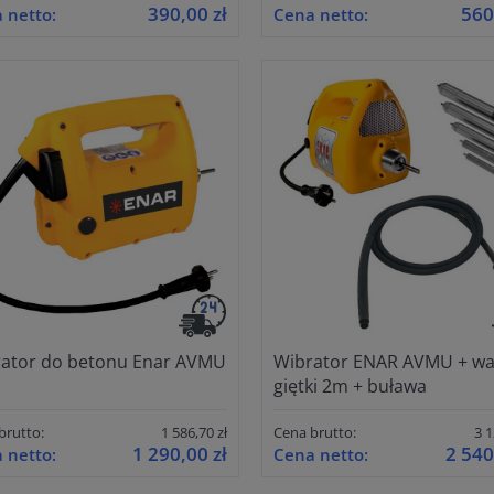
390,00 zł
560
 netto:
Cena netto:
ator do betonu Enar AVMU
Wibrator ENAR AVMU + wa
giętki 2m + buława
brutto:
1 586,70 zł
Cena brutto:
3 1
1 290,00 zł
2 540
 netto:
Cena netto: