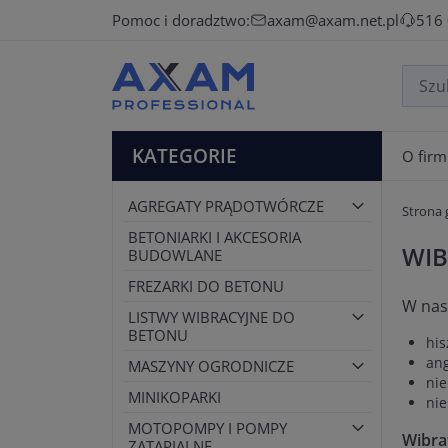
Pomoc i doradztwo:
axam@axam.net.pl
516
KATEGORIE
O firm
AGREGATY PRĄDOTWÓRCZE
Strona
BETONIARKI I AKCESORIA
WIB
BUDOWLANE
FREZARKI DO BETONU
W nas
LISTWY WIBRACYJNE DO
BETONU
his
an
MASZYNY OGRODNICZE
nie
MINIKOPARKI
ni
MOTOPOMPY I POMPY
Wibra
ZATAPIALNE