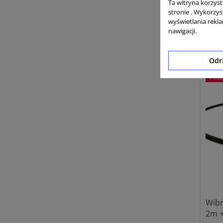
Ta witryna korzys
Wałe
stronie . Wykorzys
wyświetlania rekl
nawigacji.
Cena 
Cena
Odr
PRO
Wibr
2m +