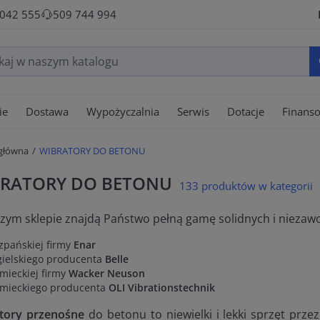
 042 555
509 744 994
ie
Dostawa
Wypożyczalnia
Serwis
Dotacje
Finans
 główna
WIBRATORY DO BETONU
RATORY DO BETONU
133 produktów w kategorii
zym sklepie znajdą Państwo pełną gamę solidnych i nieza
zpańskiej firmy
Enar
gielskiego producenta
Belle
mieckiej firmy
Wacker Neuson
emieckiego producenta
OLI Vibrationstechnik
tory przenośne
do betonu to niewielki i lekki sprzęt pr