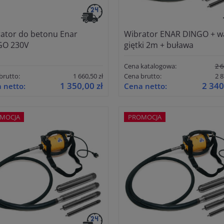
ator do betonu Enar
Wibrator ENAR DINGO + w
GO 230V
giętki 2m + buława
Cena katalogowa:
2 6
brutto:
1 660,50 zł
Cena brutto:
2 8
1 350,00 zł
2 340
 netto:
Cena netto:
MOCJA
PROMOCJA