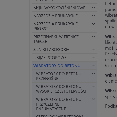
beton
MYJKI WYSOKOCIŚNIENIOWE
pomoc
wibra
NARZĘDZIA BRUKARSKIE
spali
NARZĘDZIA BRUKARSKIE
do wi
PROBST
Wibra
PRZECINARKI, WIERTNICE,
TARCZE
klien
możli
SILNIKI I AKCESORIA
Przet
UBIJAKI STOPOWE
oruro
65mm
WIBRATORY DO BETONU
WIBRATORY DO BETONU
Wibra
PRZENOŚNE
eleme
WIBRATORY DO BETONU
Wibra
WYSOKIEJ CZĘSTOTLIWOŚCI
spręża
WIBRATORY DO BETONU
PRZYCZEPNE I
Podka
PNEUMATYCZNE
CZĘŚCI DO WIBRATORÓW