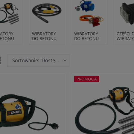
RATORY
WIBRATORY
WIBRATORY
CZĘŚCI 
BETONU
DO BETONU
DO BETONU
WIBRAT
ENOŚNE
WYSOKIEJ
PRZYCZEPNE I
CZĘSTOTLIWOŚCI
PNEUMATYCZNE
Sortowanie: Dostępne
PROMOCJA