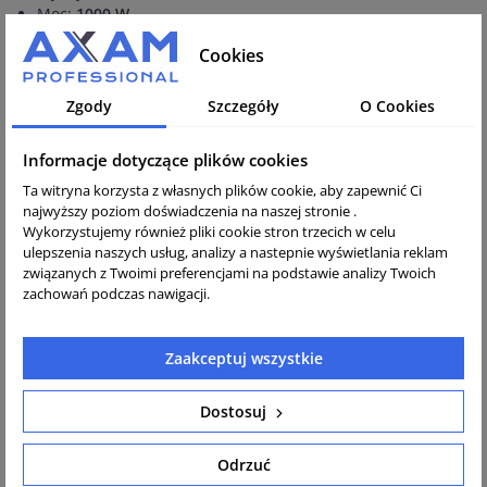
Moc:
1000 W
Zasilanie:
230 V
Cookies
Waga:
20 kg
Specyfikacja techniczna Spyder
i-SPYDER 70
:
Zgody
Szczegóły
O Cookies
Średnica:
68 mm
Długość buławy:
365 mm
Informacje dotyczące plików cookies
Wydajność
: 40 m3/h
Ta witryna korzysta z własnych plików cookie, aby zapewnić Ci
Moc:
1500 W
najwyższy poziom doświadczenia na naszej stronie .
Zasilanie:
230 V
Wykorzystujemy również pliki cookie stron trzecich w celu
Waga:
21 kg
ulepszenia naszych usług, analizy a nastepnie wyświetlania reklam
związanych z Twoimi preferencjami na podstawie analizy Twoich
Cechy szczególne:
zachowań podczas nawigacji.
Podłącz i pracuj - Konwerter i buława zintegrowane w
gotowej do użycia jednostce.
Zaakceptuj wszystkie
Bezobsługowość - Nie wymaga części zamiennych. Nie
generuje odpadów ani części, które wymagają regularnej
Dostosuj
konserwacji.
Kompaktowy i lekki - Lekki i bardzo zwrotny, co pozwala na
jego stosowanie w trudno dostępnych miejscach.
Odrzuć
Bezpieczny i niezawodny - Wodoszczelna i pyłoszczelna