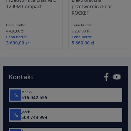
Przetwornica Enar AFE
Elektroniczna
1200M Compact
przetwornica Enar
ROCKET
Cena brutto:
Cena brutto:
4 428,00 zł
7 207,80 zł
Cena netto:
Cena netto:
3 600,00 zł
5 860,00 zł
Facebook
You
Kontakt
Maciej
516 042 555
Jacek
509 744 994