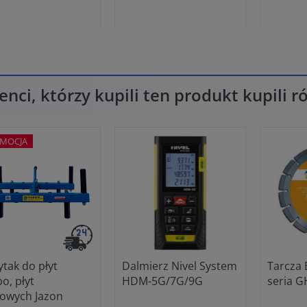
ienci, którzy kupili ten produkt kupili 
MOCJA
tak do płyt
Dalmierz Nivel System
Tarcza 
o, płyt
HDM-5G/7G/9G
seria G
owych Jazon