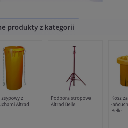
ne produkty z kategorii
 zsypowy z
Podpora stropowa
Kosz z
uchami Altrad
Altrad Belle
łańcuch
e
Belle