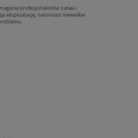
magania profesjonalistów. Łatwa i
ą eksploatację, natomiast niewielkie
 problemu.