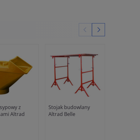
asypowy z
Stojak budowlany
Barierka 
ami Altrad
Altrad Belle
Altrad Bell