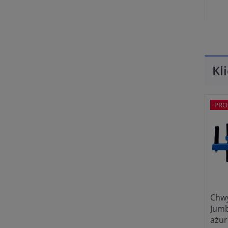
Kl
PRO
Chwy
Jumb
ażur