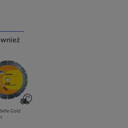
również
Belle Gold
H