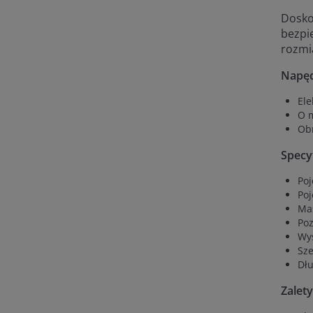
Dosko
bezpi
rozmi
Napęd
Ele
O 
Ob
Specyf
Po
Poj
Ma
Po
Wy
Sz
Dł
Zalety