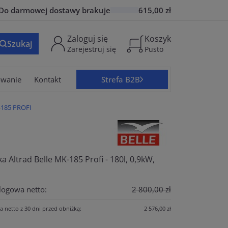
Do
darmowej dostawy
brakuje
615,00 zł
Zaloguj się
Koszyk
Szukaj
Zarejestruj się
Pusto
owanie
Kontakt
Strefa B2B
185 PROFI
a Altrad Belle MK-185 Profi - 180l, 0,9kW,
logowa netto:
2 800,00 zł
a netto z 30 dni przed obniżką:
2 576,00 zł