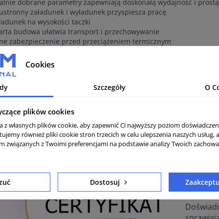
alnie dobrane parametry zapewniają doskonałą wydajność i prostą
stronny załadunek i wyładunek przyspiesza pracę
adunek na wysokości taczki
rta budowa ułatwia transport i przechowywanie
ne zabezpieczenie przed przeciążeniem termicznym
tyfikat CE, wyłącznik z blokadą ponownego załączenia
lidne wykonanie bębna, ramy
Cookies
dzo wytrzymałe elementy robocze najwyższej jakości
ona koła zębatego dla pełnego zabezpieczenia operatora
dy
Szczegóły
O C
iarka z mechanizmem wychyłu typu korba.
yczące plików cookies
ta z własnych plików cookie, aby zapewnić Ci najwyższy poziom doświadczen
toryzowany sprzedawca ALTRAD BELL
tujemy również pliki cookie stron trzecich w celu ulepszenia naszych usług, 
am związanych z Twoimi preferencjami na podstawie analizy Twoich zachow
Fabryka B
nowoczes
zuć
Dostosuj
Zaakceptu
nowoczes
udoskona
Doświadc
sprawiają