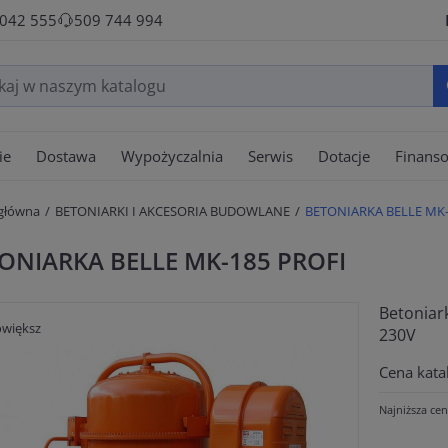
 042 555
509 744 994
ie
Dostawa
Wypożyczalnia
Serwis
Dotacje
Finans
 główna
BETONIARKI I AKCESORIA BUDOWLANE
BETONIARKA BELLE MK-
ONIARKA BELLE MK-185 PROFI
Betoniark
większ
230V
Cena kata
Najniższa cen