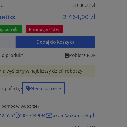
to:
3 030,72 zł
etto:
2 464,00 zł
y od ręki
Promocja -12%
Dodaj do koszyka
j o produkt
Pobierz PDF
 a wyślemy w najbliższy dzień roboczy
szą ofertę?
Negocjuj cenę
a pomoc w wyborze?
42 555
509 744 994
axam@axam.net.pl