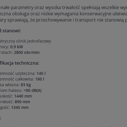
nałe parametry oraz wysoka trwałość spełniają wszelkie wy
eczna obsługa oraz niskie wymagania konserwacyjne ułatwiaj
ary sprawiają, że przechowywanie i transport nie stanowią
 stanowi:
ktryczny silnik jednofazowy
mocy:
0,9 kW
rotach:
2800 obr/min
ikacja techniczna:
jemność użyteczna:
145 l
emność całkowita:
180 l
sa własna:
83 kg
ziom hałasu:
<90 dB(A)
sokość:
1440 mm
erokość:
890 mm
ugość:
1345 mm
: