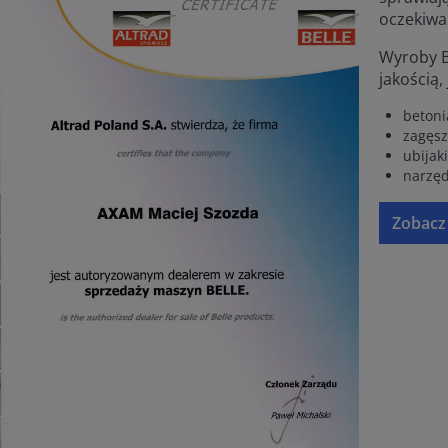
oczekiwa
Wyroby B
jakością,
betoni
zagęsz
ubijak
narzęd
Zobacz 