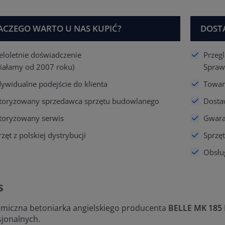
ACZEGO WARTO U NAS KUPIĆ?
DOST
eloletnie doświadczenie
Przeg
ziałamy od 2007 roku)
Spraw
dywidualne podejście do klienta
Towar 
toryzowany sprzedawca sprzętu budowlanego
Dosta
toryzowany serwis
Gwaran
zęt z polskiej dystrybucji
Sprzę
Obsłu
s
miczna betoniarka angielskiego producenta
BELLE MK 185 
sjonalnych.