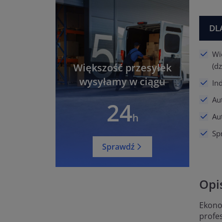
DL
Wi
(d
Większość przesyłek
wysyłamy w ciągu
In
Au
24
h
Au
Spr
Sprawdź
Opi
Ekono
profe