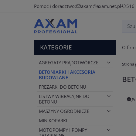
Pomoc i doradztwo:
axam@axam.net.pl
516
KATEGORIE
O firm
AGREGATY PRĄDOTWÓRCZE
Strona
BETONIARKI I AKCESORIA
BET
BUDOWLANE
FREZARKI DO BETONU
LISTWY WIBRACYJNE DO
Po
BETONU
MASZYNY OGRODNICZE
MINIKOPARKI
MOTOPOMPY I POMPY
ZATAPIALNE