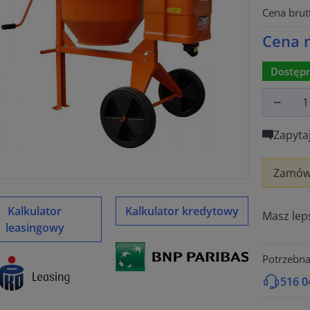
Cena brut
Cena n
Dostępn
Zapyta
Zamów,
Kalkulator
Kalkulator kredytowy
Masz lep
leasingowy
Potrzebn
516 0