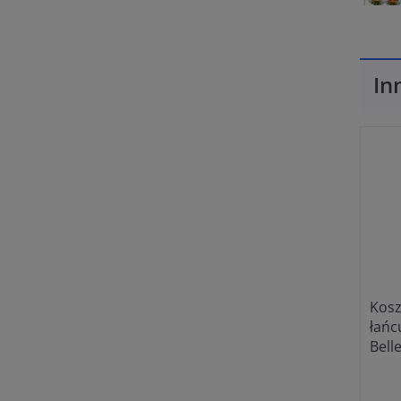
In
Kosz
łańc
Bell