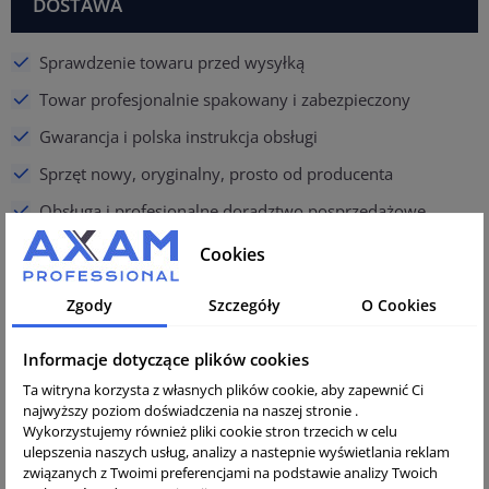
DOSTAWA
Sprawdzenie towaru przed wysyłką
Towar profesjonalnie spakowany i zabezpieczony
Gwarancja i polska instrukcja obsługi
Sprzęt nowy, oryginalny, prosto od producenta
Obsługa i profesjonalne doradztwo posprzedażowe
Cookies
Opis
Zgody
Szczegóły
O Cookies
Oryginalna pokrywa filtra przeznaczona do silnika
Honda GX160.
Informacje dotyczące plików cookies
Numer katalogowy:
17231-Z1T-930
Ta witryna korzysta z własnych plików cookie, aby zapewnić Ci
najwyższy poziom doświadczenia na naszej stronie .
Wszystkie oferowane przez naszą firmę części pochodzą
Wykorzystujemy również pliki cookie stron trzecich w celu
ulepszenia naszych usług, analizy a nastepnie wyświetlania reklam
z
rozłożonego, nowego, oryginalnego
silnika Honda
związanych z Twoimi preferencjami na podstawie analizy Twoich
prosto od producenta.