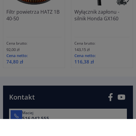
Filtr powietrza HATZ 1B
Wyłącznik zapłonu -
40-50
silnik Honda GX160
Cena brutto:
Cena brutto:
92,00 zł
143,15 zł
Cena netto:
Cena netto:
74,80 zł
116,38 zł
Facebook
You
Kontakt
Maciej
516 042 555
Jacek