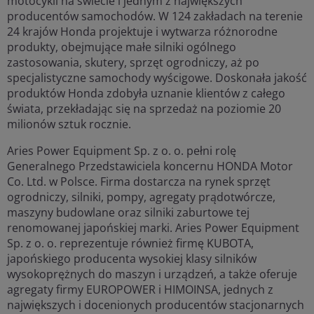
motocykli na świecie i jednym z największych
producentów samochodów. W 124 zakładach na terenie
24 krajów Honda projektuje i wytwarza różnorodne
produkty, obejmujące małe silniki ogólnego
zastosowania, skutery, sprzęt ogrodniczy, aż po
specjalistyczne samochody wyścigowe. Doskonała jakość
produktów Honda zdobyła uznanie klientów z całego
świata, przekładając się na sprzedaż na poziomie 20
milionów sztuk rocznie.
Aries Power Equipment Sp. z o. o. pełni rolę
Generalnego Przedstawiciela koncernu HONDA Motor
Co. Ltd. w Polsce. Firma dostarcza na rynek sprzęt
ogrodniczy, silniki, pompy, agregaty prądotwórcze,
maszyny budowlane oraz silniki zaburtowe tej
renomowanej japońskiej marki. Aries Power Equipment
Sp. z o. o. reprezentuje również firmę KUBOTA,
japońskiego producenta wysokiej klasy silników
wysokoprężnych do maszyn i urządzeń, a także oferuje
agregaty firmy EUROPOWER i HIMOINSA, jednych z
największych i docenionych producentów stacjonarnych