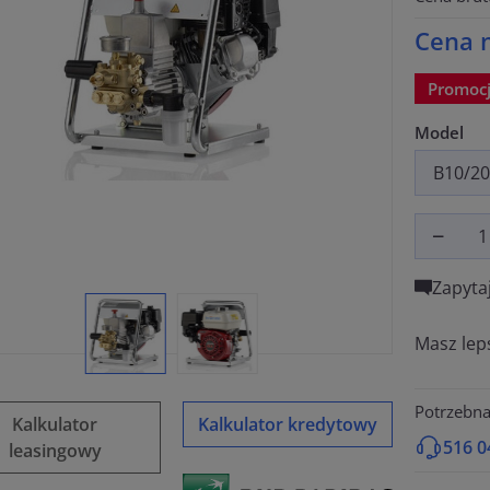
Cena n
Promoc
Model
Zapyta
Masz lep
Potrzebn
Kalkulator
Kalkulator kredytowy
516 0
leasingowy