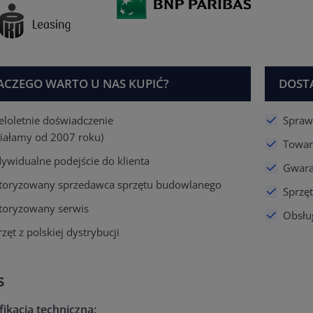
ACZEGO WARTO U NAS KUPIĆ?
DOST
eloletnie doświadczenie
Spraw
ziałamy od 2007 roku)
Towar
dywidualne podejście do klienta
Gwaran
toryzowany sprzedawca sprzętu budowlanego
Sprzę
toryzowany serwis
Obsłu
zęt z polskiej dystrybucji
s
ikacja techniczna: