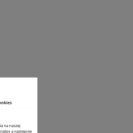
e)
ookies
ia na naszej
analizy a nastepnie