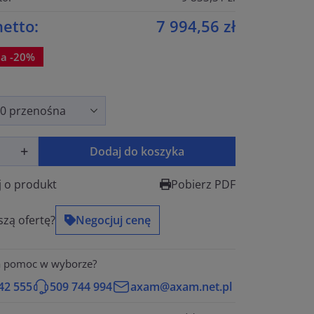
etto:
7 994,56 zł
ja -20%
Dodaj do koszyka
j o produkt
Pobierz PDF
szą ofertę?
Negocjuj cenę
a pomoc w wyborze?
42 555
509 744 994
axam@axam.net.pl