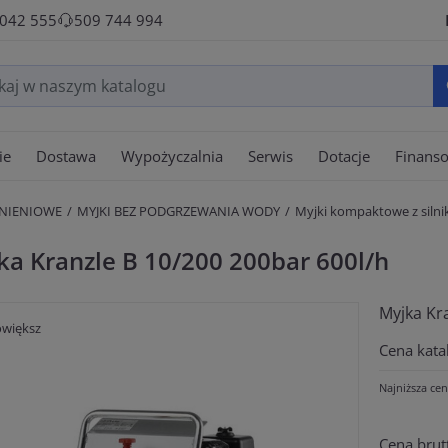
 042 555
509 744 994
ie
Dostawa
Wypożyczalnia
Serwis
Dotacje
Finans
ŚNIENIOWE
MYJKI BEZ PODGRZEWANIA WODY
Myjki kompaktowe z siln
ka Kranzle B 10/200 200bar 600l/h
Myjka Kr
większ
Cena kata
Najniższa cen
Cena brut