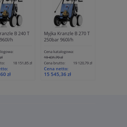
ranzle B 240 T
Myjka Kranzle B 270 T
Myjka Kran
960l/h
250bar 960l/h
13/150 150
alogowa:
Cena katalogowa:
zł
19 431,70 zł
Cena katalog
to:
18 151,85 zł
Cena brutto:
19 120,79 zł
Cena brutto:
tto:
Cena netto:
Cena netto
60 zł
15 545,36 zł
7 781,28 z