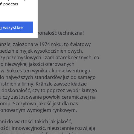
ań podczas
j wszystkie
ajna jakość i doskonałość techniczna!
änzle, założona w 1974 roku, to światowy
dziedzinie myjek wysokociśnieniowych,
zy przemysłowych i zamiatarek ręcznych, co
 o niezwykłej jakości oferowanych
w. Sukces ten wynika z konsekwentnego
do najwyższych standardów już od samego
istnienia firmy. Kränzle zawsze kładzie
a doskonałość, czy to poprzez wybór kutego
 czy zastosowanie powłoki ceramicznej na
pomp. Szczytowa jakość jest dla nas
tionowanym wymogiem rynkowym.
ni do wartości takich jak jakość,
ość i innowacyjność, nieustannie rozwijają