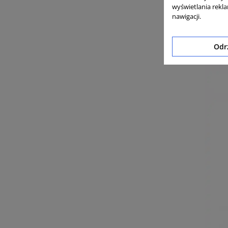
wyświetlania rekl
nawigacji.
Au
Odr