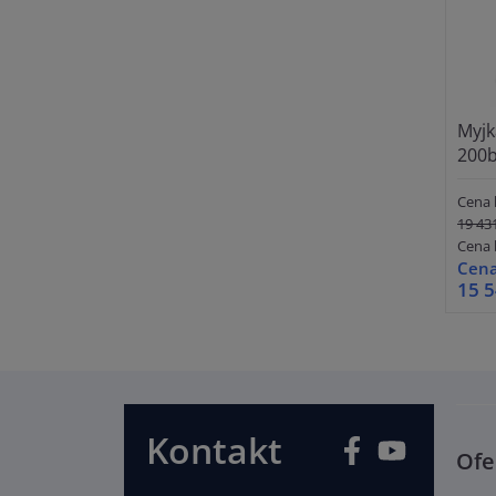
Myjk
200b
Cena 
19 431
Cena 
Cena
15 5
Kontakt
Facebook
YouTube
Ofe