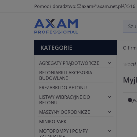
Pomoc i doradztwo:
axam@axam.net.pl
516
KATEGORIE
O firm
AGREGATY PRĄDOTWÓRCZE
Strona główna
MYJKI WYSOKOCI
BETONIARKI I AKCESORIA
Myj
BUDOWLANE
FREZARKI DO BETONU
LISTWY WIBRACYJNE DO
Po
BETONU
MASZYNY OGRODNICZE
MINIKOPARKI
MOTOPOMPY I POMPY
ZATAPIALNE