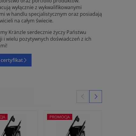
biorstwo oraz portfolio produktów.
cują wyłącznie z wykwalifikowanymi
mi w handlu specjalistycznym oraz posiadają
icieli na całym świecie.
irmy Kränzle serdecznie życzy Państwu
ji i wielu pozytywnych doświadczeń z ich
mi!
certyfikat
CJA
PROMOCJA
PROMOCJA