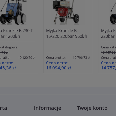
a Kranzle B 230 T
Myjka Kranzle B
Myjka K
ar 1200l/h
16/220 220bar 960l/h
220bar 
katalogowa:
Cena kat
,70 zł
18 447,00 
brutto:
19 120,79 zł
Cena brutto:
19 796,73 zł
Cena brut
 netto:
Cena netto:
Cena ne
45,36 zł
16 094,90 zł
14 757,
rta
Informacje
Twoje konto