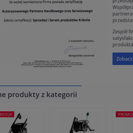
przedsię
Współpra
partnera
przedstaw
Zespół f
satysfakc
produkta
Zobacz 
ne produkty z kategorii
MOCJA
PROMO