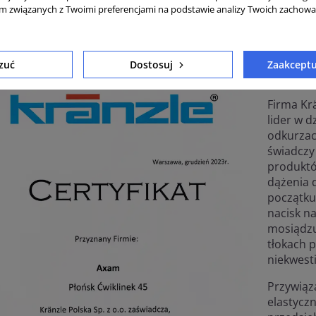
am związanych z Twoimi preferencjami na podstawie analizy Twoich zachow
toryzowany sprzedawca KRANZLE
zuć
Dostosuj
Zaakceptu
Niezwycz
Firma Kr
lider w 
odkurzac
świadczy
produktó
dążenia 
początku 
nacisk n
mosiądzu
tłokach 
niekwes
Przywiąza
elastyczn