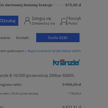
Do
darmowej dostawy
brakuje
615,00 zł
Zaloguj się
Koszyk
Szukaj
Zarejestruj się
Pusto
owanie
Kontakt
Strefa B2B
ikiem spalinowym
Myjka Kranzle B 10/200 200bar 600l/h
anzle B 10/200 (przenośna) 200bar 600l/h.
logowa netto:
9 993,20 zł
a netto z 30 dni przed obniżką:
7 760,64 zł
to:
9 833,31 zł