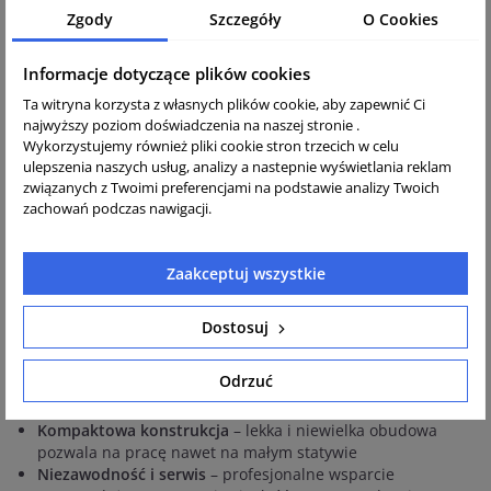
czy archeolodzy, którzy oczekują maksymalnej precyzji i
Zgody
Szczegóły
O Cookies
niezawodności.
Informacje dotyczące plików cookies
Najważniejsze cechy:
Ta witryna korzysta z własnych plików cookie, aby zapewnić Ci
Wysoka dokładność pomiarów
– dzięki precyzyjnej optyce
najwyższy poziom doświadczenia na naszej stronie .
(luneta o powiększeniu 28x) możliwe jest osiągnięcie
Wykorzystujemy również pliki cookie stron trzecich w celu
dokładności na poziomie 1,5 mm na 1 km podwójnej
ulepszenia naszych usług, analizy a nastepnie wyświetlania reklam
związanych z Twoimi preferencjami na podstawie analizy Twoich
niwelacji
zachowań podczas nawigacji.
Odporność na trudne warunki
– kompensator magnetyczny
automatycznie poziomuje instrument, ułatwiając pracę w
miejscach narażonych na drgania (np. na placach budowy);
Zaakceptuj wszystkie
wysoka klasa szczelności IPX6 chroni przed wodą i pyłem
Praca na krótkich odległościach
– możliwość wykonywania
pomiarów już od 0,2 m pozwala działać blisko stanowiska
Dostosuj
bez konieczności jego zmiany
Wygodna obsługa
– precyzyjna leniwka koła poziomego
Odrzuć
umożliwia dokładne celowanie, a libella z lusterkiem
przyspiesza poziomowanie
Kompaktowa konstrukcja
– lekka i niewielka obudowa
pozwala na pracę nawet na małym statywie
Niezawodność i serwis
– profesjonalne wsparcie