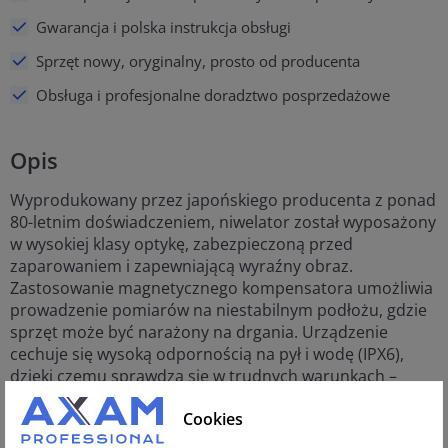
Gwarancja i polska instrukcja obsługi
Sprzęt nowy, oryginalny, prosto od producenta
Obsługa i profesjonalne doradztwo posprzedażowe
Opis
Wyprodukowany przez japońskiego producenta z ponad
80-letnim doświadczeniem, niwelator został wyposażony
w wysokiej klasy optykę, zabezpieczoną przed
zaparowaniem i zapewniającą wyraźny obraz.
Zastosowanie magnetycznego kompensatora umożliwia
prowadzenie pomiarów na niestabilnym podłożu, gdzie
sprzęt może być narażony na drgania. Urządzenie
cechuje się wysoką odpornością na pył i wodę (IPX6),
dzięki czemu sprawdza się w trudnych warunkach –
zarówno podczas opadów, jak i w silnie zapylonym
Cookies
otoczeniu. To rozwiązanie przeznaczone dla
specjalistów, takich jak geodeci, drogowcy, budowlańcy