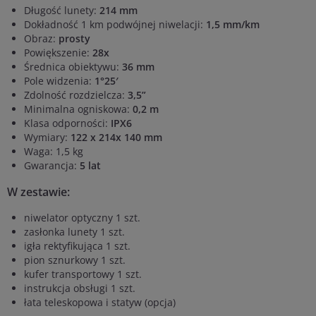
Długość lunety:
214 mm
Dokładność 1 km podwójnej niwelacji:
1,5 mm/km
Obraz:
prosty
Powiększenie:
28x
Średnica obiektywu:
36 mm
Pole widzenia:
1°25′
Zdolność rozdzielcza:
3,5”
Minimalna ogniskowa:
0,2 m
Klasa odporności:
IPX6
Wymiary:
122 x 214x 140 mm
Waga: 1,5 kg
Gwarancja:
5 lat
W zestawie:
niwelator optyczny 1 szt.
zasłonka lunety 1 szt.
igła rektyfikująca 1 szt.
pion sznurkowy 1 szt.
kufer transportowy 1 szt.
instrukcja obsługi 1 szt.
łata teleskopowa i statyw (opcja)