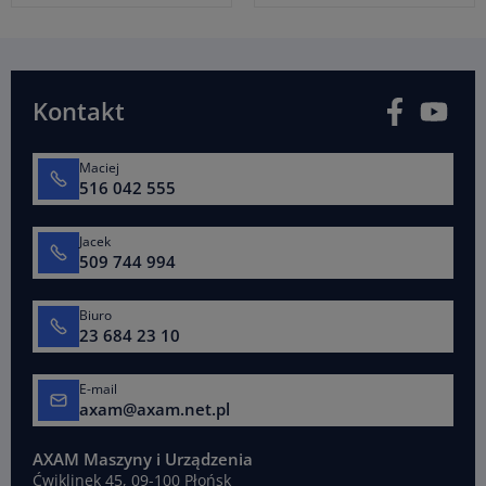
Facebook
You
Kontakt
Maciej
516 042 555
Jacek
509 744 994
Biuro
23 684 23 10
E-mail
axam@axam.net.pl
AXAM Maszyny i Urządzenia
Ćwiklinek 45, 09-100 Płońsk