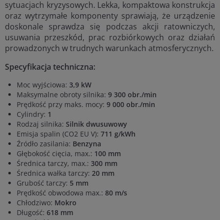
sytuacjach kryzysowych. Lekka, kompaktowa konstrukcja
oraz wytrzymałe komponenty sprawiają, że urządzenie
doskonale sprawdza się podczas akcji ratowniczych,
usuwania przeszkód, prac rozbiórkowych oraz działań
prowadzonych w trudnych warunkach atmosferycznych.
Specyfikacja techniczna:
Moc wyjściowa:
3,9 kW
Maksymalne obroty silnika:
9 300 obr./min
Prędkość przy maks. mocy:
9 000 obr./min
Cylindry:
1
Rodzaj silnika:
Silnik dwusuwowy
Emisja spalin (CO2 EU V):
711 g/kWh
Źródło zasilania:
Benzyna
Głębokość cięcia, max.:
100 mm
Średnica tarczy, max.:
300 mm
Średnica wałka tarczy:
20 mm
Grubość tarczy:
5 mm
Prędkość obwodowa max.:
80 m/s
Chłodziwo:
Mokro
Długość:
618 mm