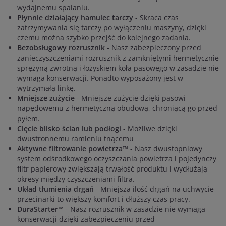
wydajnemu spalaniu.
Płynnie działający hamulec tarczy
- Skraca czas
zatrzymywania się tarczy po wyłączeniu maszyny, dzięki
czemu można szybko przejść do kolejnego zadania.
Bezobsługowy rozrusznik
- Nasz zabezpieczony przed
zanieczyszczeniami rozrusznik z zamkniętymi hermetycznie
sprężyną zwrotną i łożyskiem koła pasowego w zasadzie nie
wymaga konserwacji. Ponadto wyposażony jest w
wytrzymałą linkę.
Mniejsze zużycie
- Mniejsze zużycie dzięki pasowi
napędowemu z hermetyczną obudową, chroniącą go przed
pyłem.
Cięcie blisko ścian lub podłogi
- Możliwe dzięki
dwustronnemu ramieniu tnącemu
Aktywne filtrowanie powietrza™
- Nasz dwustopniowy
system odśrodkowego oczyszczania powietrza i pojedynczy
filtr papierowy zwiększają trwałość produktu i wydłużają
okresy między czyszczeniami filtra.
Układ tłumienia drgań
- Mniejsza ilość drgań na uchwycie
przecinarki to większy komfort i dłuższy czas pracy.
DuraStarter™
- Nasz rozrusznik w zasadzie nie wymaga
konserwacji dzięki zabezpieczeniu przed