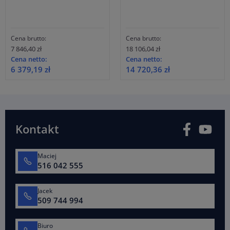
Cena brutto:
Cena brutto:
7 846,40 zł
18 106,04 zł
Cena netto:
Cena netto:
6 379,19 zł
14 720,36 zł
Facebook
You
Kontakt
Maciej
516 042 555
Jacek
509 744 994
Biuro