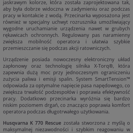
jaskrawym kolorze, która została zaprojektowana tak,
aby była dobrze widoczna w zadymieniu oraz podczas
pracy w kontakcie z wodą. Przecinarka wyposażona jest
również w specjalny uchwyt rozrusznika umożliwiający
wygodne uruchamianie urządzenia nawet w grubych
rękawicach ochronnych. Regulowany pas naramienny
zwiększa mobilność operatora i ułatwia szybkie
przemieszczanie się podczas akcji ratowniczych.
Urządzenie posiada nowoczesny elektroniczny układ
zapłonowy oraz technologię silnika X-Torq®, która
zapewnia dużą moc przy jednoczesnym ograniczeniu
zużycia paliwa i emisji spalin. System SmartTension™
odpowiada za optymalne napięcie pasa napędowego, co
zwiększa trwałość podzespołów i poprawia efektywność
pracy. Dodatkowo przecinarka wyróżnia się bardzo
niskim poziomem drgań, co znacząco poprawia komfort
operatora podczas długotrwałego użytkowania.
Husqvarna K 770 Rescue
została stworzona z myślą o
maksymalnej niezawodności i szybkim reagowaniu w