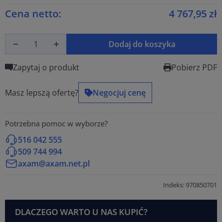
Cena netto:
4 767,95 zł
Dodaj do koszyka
Zapytaj o produkt
Pobierz PDF
Masz lepszą ofertę?
Negocjuj cenę
Potrzebna pomoc w wyborze?
516 042 555
509 744 994
axam@axam.net.pl
Indeks: 970850701
DLACZEGO WARTO U NAS KUPIĆ?