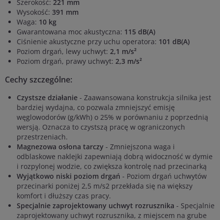
Szerokość:
221 mm
Wysokość:
391 mm
Waga:
10 kg
Gwarantowana moc akustyczna:
115 dB(A)
Ciśnienie akustyczne przy uchu operatora:
101 dB(A)
Poziom drgań, lewy uchwyt:
2,1 m/s²
Poziom drgań, prawy uchwyt:
2,3 m/s²
Cechy szczególne:
Czystsze działanie
- Zaawansowana konstrukcja silnika jest
bardziej wydajna, co pozwala zmniejszyć emisję
węglowodorów (g/kWh) o 25% w porównaniu z poprzednią
wersją. Oznacza to czystszą pracę w ograniczonych
przestrzeniach.
Magnezowa osłona tarczy
- Zmniejszona waga i
odblaskowe naklejki zapewniają dobrą widoczność w dymie
i rozpylonej wodzie, co zwiększa kontrolę nad przecinarką
Wyjątkowo niski poziom drgań
- Poziom drgań uchwytów
przecinarki poniżej 2,5 m/s2 przekłada się na większy
komfort i dłuższy czas pracy.
Specjalnie zaprojektowany uchwyt rozrusznika
- Specjalnie
zaprojektowany uchwyt rozrusznika, z miejscem na grube