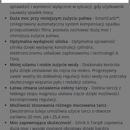
Bezobsługowy filtr powietrza
- Filtr należy regularnie
sprawdzić i wymienić wyłącznie w sytuacji, gdy użytkownik
zauważy spadek mocy.
Duża moc przy mniejszym zużyciu paliwa
- SmartCarb™,
zintegrowany automatyczny system kompensacji spadku
przepustowości filtra, pozwala zachować dużą moc i
zmniejsza zużycie paliwa.
Optymalna wydajność silnika
- Optymalna sprawność
silnika dzięki wydajnej konstrukcji cylindra,
elektronicznemu układowi zapłonowemu i technologii X-
Torq.
Mniej szlamu i niskie zużycie wody
- Doskonała kontrola
pyłu dzięki zestawowi do cięcia na mokro. Progresywny
zawór wodny do dokładnej regulacji ilości wody na potrzeby
skutecznego wiązania pyłu i redukcji szlamu.
Łatwa zmiana ustawienia osłony tarczy
- Osłona tarczy z
lekkiego stopu magnezu ułatwia cięcie dzięki możliwości
bezstopniowej regulacji.
Możliwość stosowania różnego mocowania tarcz
-
Dwustronna tuleja umożliwia użycie tarcz o otworze
zarówno 20 mm, jak i 25,4 mm.
Moc zapewniająca skuteczność
- Silnik X-Torq® zapewnia
dużą moc i wysoki moment obrotowy dzięki bardzo