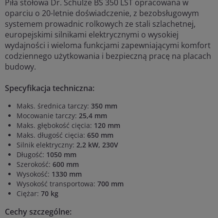
Piła stołowa Dr. Schulze BS 350 LST opracowana w
oparciu o 20-letnie doświadczenie, z bezobsługowym
systemem prowadnic rolkowych ze stali szlachetnej,
europejskimi silnikami elektrycznymi o wysokiej
wydajności i wieloma funkcjami zapewniającymi komfort
codziennego użytkowania i bezpieczną pracę na placach
budowy.
Specyfikacja techniczna:
Maks. średnica tarczy:
350 mm
Mocowanie tarczy:
25,4 mm
Maks. głębokość cięcia:
120 mm
Maks. długość cięcia:
650 mm
Silnik elektryczny:
2,2 kW, 230V
Długość:
1050 mm
Szerokość:
600 mm
Wysokość:
1330 mm
Wysokość transportowa:
700 mm
Ciężar:
70 kg
Cechy szczególne: