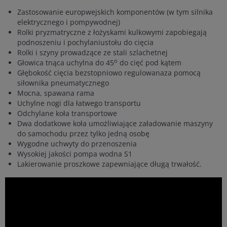
Zastosowanie europwejskich komponentów (w tym silnika
elektrycznego i pompywodnej)
Rolki pryzmatryczne z łożyskami kulkowymi zapobiegają
podnoszeniu i pochylaniustołu do cięcia
Rolki i szyny prowadzące ze stali szlachetnej
o
Głowica tnąca uchylna do 45
do cięć pod kątem
Głębokość cięcia bezstopniowo regulowanaza pomocą
siłownika pneumatycznego
Mocna, spawana rama
Uchylne nogi dla łatwego transportu
Odchylane koła transportowe
Dwa dodatkowe koła umożliwiające załadowanie maszyny
do samochodu przez tylko jedną osobę
Wygodne uchwyty do przenoszenia
Wysokiej jakości pompa wodna S1
Lakierowanie proszkowe zapewniające długą trwałość.