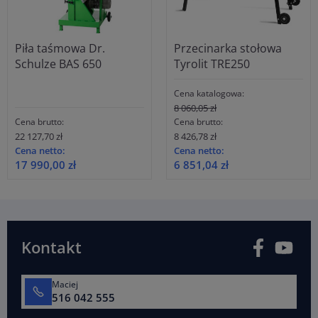
Piła taśmowa Dr.
Przecinarka stołowa
Schulze BAS 650
Tyrolit TRE250
Cena katalogowa:
8 060,05 zł
Cena brutto:
Cena brutto:
22 127,70 zł
8 426,78 zł
Cena netto:
Cena netto:
17 990,00 zł
6 851,04 zł
Facebook
You
Kontakt
Maciej
516 042 555