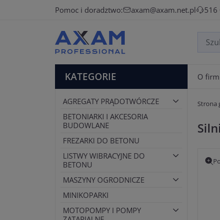
Pomoc i doradztwo:
axam@axam.net.pl
516
KATEGORIE
O firm
AGREGATY PRĄDOTWÓRCZE
Strona
BETONIARKI I AKCESORIA
Sil
BUDOWLANE
FREZARKI DO BETONU
LISTWY WIBRACYJNE DO
Po
BETONU
MASZYNY OGRODNICZE
MINIKOPARKI
MOTOPOMPY I POMPY
ZATAPIALNE