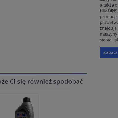
a także 
HIMOINSA
producen
prądotwó
znajdują 
maszyny
siebie, ja
Zobacz 
że Ci się również spodobać