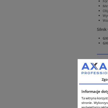
For
Met
Obj
Wym
Wa
Silni
GX
GX
Au
Zgo
Informacje dot
Ta witryna korzys
stronie . Wykorzys
wyświetlania rekl