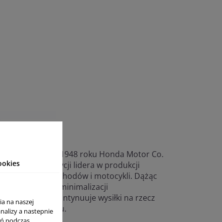
go powstania w 1948 roku Honda Motor Co.
ookies
ymuje się na pozycji lidera w produkcji
urządzeń, samochodów i motocykli. Dążąc
ny środowiska i minimalizacji
szczeń, Honda kontynuuje wysiłki na rzecz
ia na naszej
ażonego rozwoju.
analizy a nastepnie
ań podczas