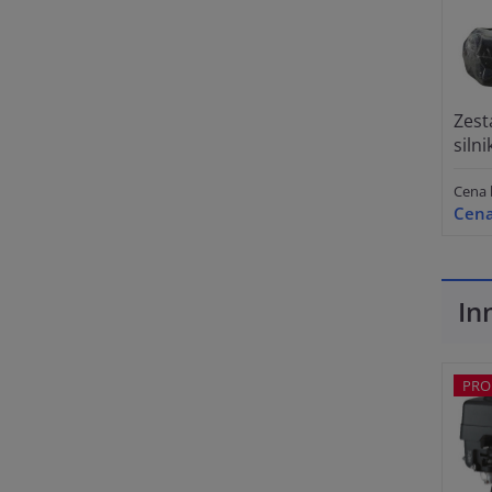
Zest
siln
Cena 
Cena
In
PRO