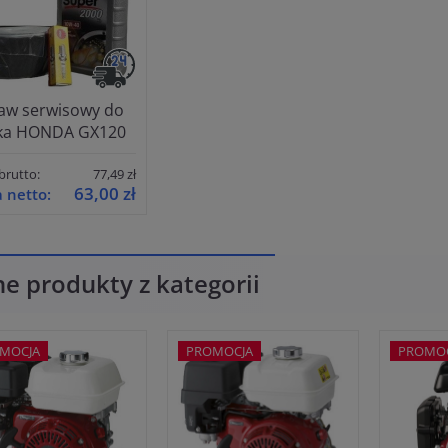
aw serwisowy do
ika HONDA GX120
brutto:
77,49 zł
63,00 zł
 netto:
ne produkty z kategorii
MOCJA
PROMOCJA
PROMO