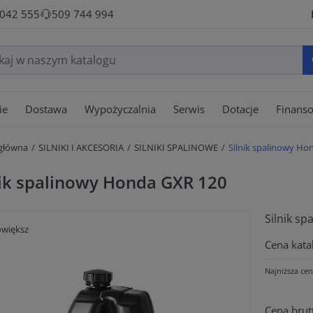
 042 555
509 744 994
ie
Dostawa
Wypożyczalnia
Serwis
Dotacje
Finans
 główna
SILNIKI I AKCESORIA
SILNIKI SPALINOWE
Silnik spalinowy Ho
nik spalinowy Honda GXR 120
Silnik sp
większ
Cena kata
Najniższa cen
Cena brut