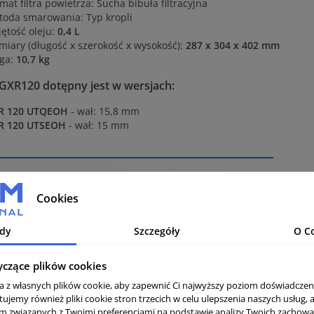
mat filtra powietrza: Sucha bibuła filtracyjna
oda smarowania: Typ kropli
ętość oleju:
0,4 L
iary (długość x szerokość x wysokość):
287 x 304 x 402 mm
ga:
10,7 kg
k GXR120 dotępny jest w wersjach:
R 120 UTQEOH
- wał: 15,8 mm
R 120 UTSEOH
- wał: 15 mm
toryzowany sprzedawca HONDA
Cookies
Od swoje
dy
Szczegóły
O C
Ltd. utrz
maszyn, 
do ochro
yczące plików cookies
zanieczy
ta z własnych plików cookie, aby zapewnić Ci najwyższy poziom doświadczen
zrównow
tujemy również pliki cookie stron trzecich w celu ulepszenia naszych usług, 
am związanych z Twoimi preferencjami na podstawie analizy Twoich zachow