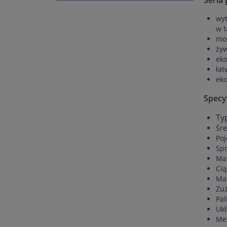
Seria 
wyt
w t
moc
żyw
eko
łat
eko
Specyf
Ty
Śre
Po
Sp
Ma
Ci
Ma
Zuż
Pal
Uk
Met