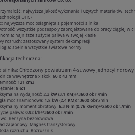
profesjonalnych silników GX to:
rzymałość: najwyższa jakość wykonania i użytych materiałów, tech
echnologii OHC)
: najwyższa moc osiągnięta z pojemności silnika
otność: wszystkie podzespoły zaprojektowane do pracy ciągłej w c
nomia: najniższe zużycie paliwa w swojej klasie
wy rozruch: zastosowany system dekompresji
logia: spełnia wszystkie światowe normy
ikacja techniczna:
p silnika: Chłodzony powietrzem 4-suwowy jednocylindrowy
dnica wewnętrzna x skok:
60 x 43 mm
jemność:
121 cm3
rężanie:
8.6:1
ksymalna wydajność:
2,3 kW (3,1 KM)@3600 obr./min
ągła moc znamionowa:
1,8 kW (2,4 KM)@3600 obr./min
ksymalny moment obrotowy:
6,3 N·m (0,76 kG·m)@2500 obr./min
ycie paliwa:
0,92 l/h@3600 obr./min
iwo: Benzyna bezołowiowa
ład zapłonowy: Magnes tranzystorowy
oda rozruchu: Rozrusznik