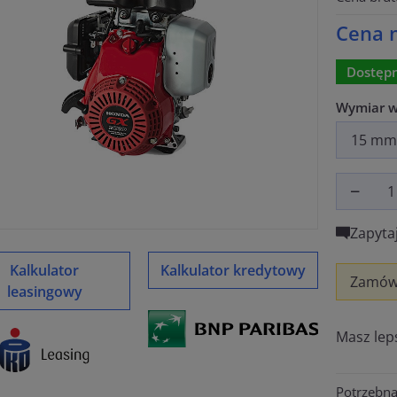
Cena n
Dostępn
Wymiar w
Zapyta
Kalkulator
Kalkulator kredytowy
Zamów,
leasingowy
Masz lep
Potrzebn