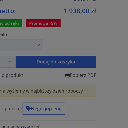
etto:
1 938,00 zł
y od ręki
Promocja -5%
ału
Dodaj do koszyka
j o produkt
Pobierz PDF
 a wyślemy w najbliższy dzień roboczy
szą ofertę?
Negocjuj cenę
a pomoc w wyborze?