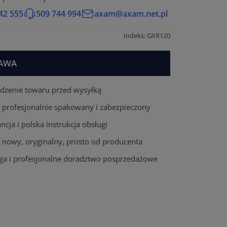
42 555
509 744 994
axam@axam.net.pl
Indeks: GXR120
AWA
dzenie towaru przed wysyłką
 profesjonalnie spakowany i zabezpieczony
cja i polska instrukcja obsługi
t nowy, oryginalny, prosto od producenta
ga i profesjonalne doradztwo posprzedażowe