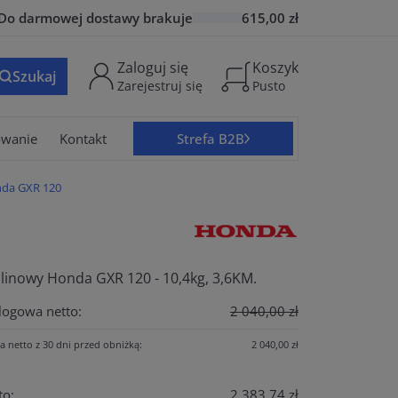
Do
darmowej dostawy
brakuje
615,00 zł
Zaloguj się
Koszyk
Szukaj
Zarejestruj się
Pusto
owanie
Kontakt
Strefa B2B
nda GXR 120
alinowy Honda GXR 120 - 10,4kg, 3,6KM.
logowa netto:
2 040,00 zł
a netto z 30 dni przed obniżką:
2 040,00 zł
to:
2 383,74 zł