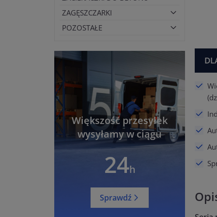
ZAGĘSZCZARKI
POZOSTAŁE
DL
Wi
(d
In
Większość przesyłek
Au
wysyłamy w ciągu
Au
24
Spr
h
Opi
Sprawdź