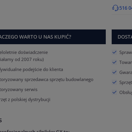
516 0
ACZEGO WARTO U NAS KUPIĆ?
DOST
eloletnie doświadczenie
Spraw
ziałamy od 2007 roku)
Towar
dywidualne podejście do klienta
Gwaran
toryzowany sprzedawca sprzętu budowlanego
Sprzę
toryzowany serwis
Obsłu
zęt z polskiej dystrybucji
s