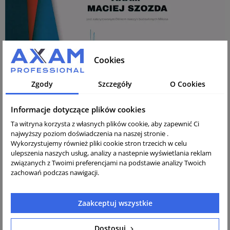
Cookies
MIKASA - JAPOŃSKA NIEZAWODNOŚĆ
Zgody
Szczegóły
O Cookies
Na krajowym rynku pojawił się czołowy producent
Informacje dotyczące plików cookies
lekkiego sprzętu zagęszczającego – renomowana
Ta witryna korzysta z własnych plików cookie, aby zapewnić Ci
japońska firma MIKASA. Obecnie to najbardziej uznana
najwyższy poziom doświadczenia na naszej stronie .
marka w Azji i druga pod względem popularności w
Wykorzystujemy również pliki cookie stron trzecich w celu
Stanach Zjednoczonych. Wedle ich ideologii tworzą takie
ulepszenia naszych usług, analizy a nastepnie wyświetlania reklam
maszyny że jak ktoś raz kupi Mikasę to już zawsze będzie
związanych z Twoimi preferencjami na podstawie analizy Twoich
kupował Mikasę, według naszej sprzedaży wielokrotnie
zachowań podczas nawigacji.
już się to potwierdziło.
Zaakceptuj wszystkie
IDEOLOGIA FIRMY
W oparciu o politykę zarządzania: „MIKASA MARKA NA
Dostosuj