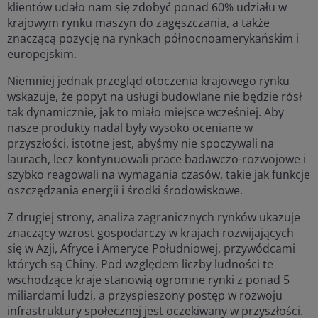
klientów udało nam się zdobyć ponad 60% udziału w
krajowym rynku maszyn do zagęszczania, a także
znaczącą pozycję na rynkach północnoamerykańskim i
europejskim.
Niemniej jednak przegląd otoczenia krajowego rynku
wskazuje, że popyt na usługi budowlane nie będzie rósł
tak dynamicznie, jak to miało miejsce wcześniej. Aby
nasze produkty nadal były wysoko oceniane w
przyszłości, istotne jest, abyśmy nie spoczywali na
laurach, lecz kontynuowali prace badawczo-rozwojowe i
szybko reagowali na wymagania czasów, takie jak funkcje
oszczędzania energii i środki środowiskowe.
Z drugiej strony, analiza zagranicznych rynków ukazuje
znaczący wzrost gospodarczy w krajach rozwijających
się w Azji, Afryce i Ameryce Południowej, przywódcami
których są Chiny. Pod względem liczby ludności te
wschodzące kraje stanowią ogromne rynki z ponad 5
miliardami ludzi, a przyspieszony postęp w rozwoju
infrastruktury społecznej jest oczekiwany w przyszłości.