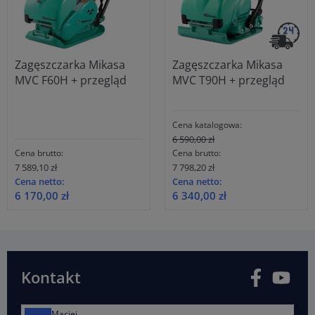
Zagęszczarka Mikasa
Zagęszczarka Mikasa
MVC F60H + przegląd
MVC T90H + przegląd
Cena katalogowa:
6 590,00 zł
Cena brutto:
Cena brutto:
7 589,10 zł
7 798,20 zł
Cena netto:
Cena netto:
6 170,00 zł
6 340,00 zł
Facebook
You
Kontakt
Maciej