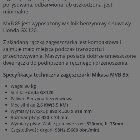
porysowana, odbarwiona lub uszkodzona, jest
minimalne.
MVB 85 jest wyposażony w silnik benzynowy 4-suwowy
Honda GX 120.
Z składaną rączką zagęszczarka jest kompaktowa i
zajmuje mało miejsca podczas transportu i
przechowywania. Maszyna posiada dobrze umieszczone
dwie rączki do podnoszenia ręcznego i przenoszenia.
Specyfikacja techniczna zagęszczarki Mikasa MVB 85:
Waga:
90 kg
Silnik:
Honda GX120
Paliwo: Benzyna bezołowiowa
Moc silnika:
2,6 KW(3,5 KM)
Wymiary [WxSxD]:
890 x 320 x 918 mm
Rozmiar płyty:
320 x 73 mm
Wymiary płyty: Walce gumowe
szer: 320mm, fi: 73mm
Częstotliwość drgań:
93Hz (5600 obr./min)