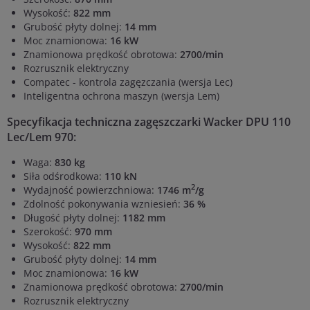
Wysokość:
822
mm
Grubość płyty dolnej:
14 mm
Moc znamionowa:
16 kW
Znamionowa prędkość obrotowa:
2700/min
Rozrusznik elektryczny
Compatec - kontrola zagęzczania (wersja Lec)
Inteligentna ochrona maszyn (wersja Lem)
Specyfikacja techniczna zagęszczarki Wacker DPU 110
Lec/Lem 970:
Waga:
830 kg
Siła odśrodkowa:
110
kN
2
Wydajność powierzchniowa:
1746 m
/g
Zdolność pokonywania wzniesień:
36 %
Długość płyty dolnej:
1182 mm
Szerokość:
970 mm
Wysokość:
822
mm
Grubość płyty dolnej:
14 mm
Moc znamionowa:
16 kW
Znamionowa prędkość obrotowa:
2700/min
Rozrusznik elektryczny