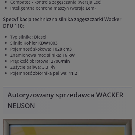
Compatec - kontrola zagęzczania (wersja Lec)
Inteligentna ochrona maszyn (wersja Lem)
Specyfikacja techniczna silnika zagęszczarki Wacker
DPU 110:
Typ silnika: Diesel
Silnik:
Kohler KDW1003
Pojemność skokowa:
1028 cm3
Znamionowa moc silnika:
16 kW
Prędkość obrotowa:
2700/min
Zużycie paliwa:
3,3 l/h
Pojemność zbiornika paliwa:
11,2
l
Autoryzowany sprzedawca WACKER
NEUSON