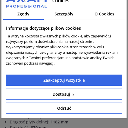
Cookies
poprzez przekręcenie uchwytu. Dzięki temu operator może
pracować cały czas obydwoma rękoma, bez dodatkowego
Zgody
Szczegóły
O Cookies
naciskania przycisków czy używania pokręteł.
Prędkość wybiera się bezstopniowo.
Informacje dotyczące plików cookies
Duży zbiornik, wysoka pojemność filtra powietrza
Ta witryna korzysta z własnych plików cookie, aby zapewnić Ci
najwyższy poziom doświadczenia na naszej stronie .
Dzięki dużemu zbiornikowi paliwa, jeden zbiornik paliwa
Wykorzystujemy również pliki cookie stron trzecich w celu
wystarczy na pełny 8-godzinny dzień pracy. W ten sposób
ulepszenia naszych usług, analizy a nastepnie wyświetlania reklam
unika się czasu i wysiłku związanego z uzupełnianiem
związanych z Twoimi preferencjami na podstawie analizy Twoich
paliwa w ciągu dnia pracy.
zachowań podczas nawigacji.
Duża pojemność filtra powietrza zapewnia długie okresy
między przeglądami. Oszczędza to czas i koszty.
Zaakceptuj wszystkie
Specyfikacja techniczna zagęszczarki Wacker DPU 110
Lec/Lem 870:
Dostosuj
Waga:
813 kg
Siła odśrodkowa:
110
kN
Odrzuć
2
Wydajność powierzchniowa:
1566 m
/g
Zdolność pokonywania wzniesień:
36 %
Długość płyty dolnej:
1182 mm
Szerokość:
870 mm