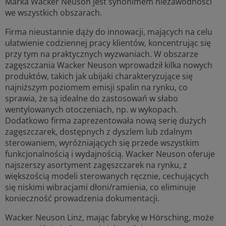
Marka Wacker Neuson jest synonimem niezawodności
we wszystkich obszarach.
Firma nieustannie dąży do innowacji, mających na celu
ułatwienie codziennej pracy klientów, koncentrując się
przy tym na praktycznych wyzwaniach. W obszarze
zagęszczania Wacker Neuson wprowadził kilka nowych
produktów, takich jak ubijaki charakteryzujące się
najniższym poziomem emisji spalin na rynku, co
sprawia, że są idealne do zastosowań w słabo
wentylowanych otoczeniach, np. w wykopach.
Dodatkowo firma zaprezentowała nową serię dużych
zagęszczarek, dostępnych z dyszlem lub zdalnym
sterowaniem, wyróżniających się przede wszystkim
funkcjonalnością i wydajnością. Wacker Neuson oferuje
najszerszy asortyment zagęszczarek na rynku, z
większością modeli sterowanych ręcznie, cechujących
się niskimi wibracjami dłoni/ramienia, co eliminuje
konieczność prowadzenia dokumentacji.
Wacker Neuson Linz, mając fabrykę w Hörsching, może