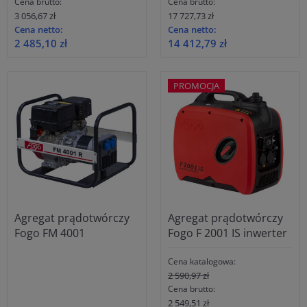
Cena brutto:
Cena brutto:
3 056,67 zł
17 727,73 zł
Cena netto:
Cena netto:
2 485,10 zł
14 412,79 zł
PROMOCJA
Agregat prądotwórczy
Agregat prądotwórczy
Fogo FM 4001
Fogo F 2001 IS inwerter
Cena katalogowa:
2 590,97 zł
Cena brutto:
2 549,51 zł