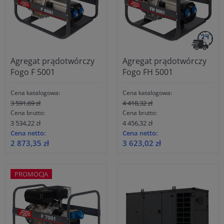
Agregat prądotwórczy
Agregat prądotwórczy
Fogo F 5001
Fogo FH 5001
Cena katalogowa:
Cena katalogowa:
3 591,69 zł
4 418,32 zł
Cena brutto:
Cena brutto:
3 534,22 zł
4 456,32 zł
Cena netto:
Cena netto:
2 873,35 zł
3 623,02 zł
PROMOCJA