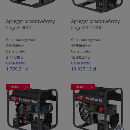
Agregat prądotwórczy
Agregat prądotwórczy
Fogo F 3001
Fogo FV 13000
Cena katalogowa:
Cena katalogowa:
2 212,89 zł
12 546,41 zł
Cena brutto:
Cena brutto:
2 177,48 zł
12 345,67 zł
Cena netto:
Cena netto:
1 770,31 zł
10 037,13 zł
PROMOCJA
PROMOCJA