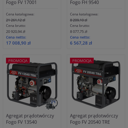
Fogo FV 17001
Fogo FH 9540
Cena katalogowa:
Cena katalogowa:
21 261,12 zł
8 209,10 zł
Cena brutto:
Cena brutto:
20 920,94 zł
8 077,75 zł
Cena netto:
Cena netto:
17 008,90 zł
6 567,28 zł
PROMOCJA
PROMOCJA
Agregat prądotwórczy
Agregat prądotwórczy
Fogo FV 13540
Fogo FV 20540 TRE