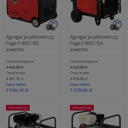
Agregat prądotwórczy
Agregat prądotwórczy
Fogo F 4001 ISE
Fogo F 8001 ISA
inwerter
inwerter
Cena katalogowa:
Cena katalogowa:
4 432,68 zł
9 223,58 zł
Cena brutto:
Cena brutto:
4 361,76 zł
9 076,00 zł
Cena netto:
Cena netto:
3 546,14 zł
7 378,86 zł
PROMOCJA
PROMOCJA