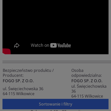
______________________________________________________________
Bezpieczeństwo produktu /
Osoba
Producent:
odpowiedzialna:
FOGO SP. Z O.O.
FOGO SP. Z O.O.
ul. Święciechowska
ul. Święciechowska 36
36
64-115 Wilkowice
64-115 Wilkowice
Sortowanie i filtry