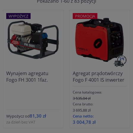
Pokazano 1-60 z 83 pozycji
WYPOŻYCZ
PROMOCJA
Wynajem agregatu
Agregat prądotwórczy
Fogo FH 3001 1faz.
Fogo F 4001 IS inwerter
Cena katalogowa:
3 535,04 zł
Cena brutto:
3 695,88 zł
81,30 zł
Wypożycz od
Cena netto:
3 004,78 zł
za dzień bez VAT