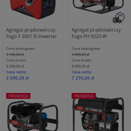
Agregat prądotwórczy
Agregat prądotwórczy
Fogo F 3001 IS inwerter
Fogo FH 9220 W
Cena katalogowa:
Cena katalogowa:
3 165,04 zł
9 095,83 zł
Cena brutto:
Cena brutto:
3 309,05 zł
8 950,30 zł
Cena netto:
Cena netto:
2 690,28 zł
7 276,66 zł
PROMOCJA
PROMOCJA