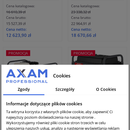
Cena katalogowa:
Cena katalogowa:
16 610,39 zł
23 338,32 zł
Cena brutto:
Cena brutto:
15 527,39 zł
22 964,91 zł
Cena netto:
Cena netto:
12 623,90 zł
18 670,66 zł
PROMOCJA
PROMOCJA
Cookies
Zgody
Szczegóły
O Cookies
Informacje dotyczące plików cookies
Agregat prądotwórczy
Agregat prądotwórczy
Ta witryna korzysta z własnych plików cookie, aby zapewnić Ci
Fogo FH 8220
Fogo FV 15000
najwyższy poziom doświadczenia na naszej stronie .
Wykorzystujemy również pliki cookie stron trzecich w celu
Cena katalogowa:
Cena katalogowa:
ulepszenia naszych usług, analizy a nastepnie wyświetlania reklam