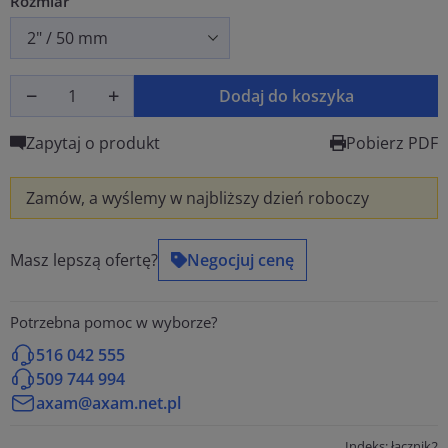
Rozmiar
Dodaj do koszyka
Zapytaj o produkt
Pobierz PDF
Zamów, a wyślemy w najbliższy dzień roboczy
Masz lepszą ofertę?
Negocjuj cenę
Potrzebna pomoc w wyborze?
516 042 555
509 744 994
axam@axam.net.pl
Indeks: łącznik2