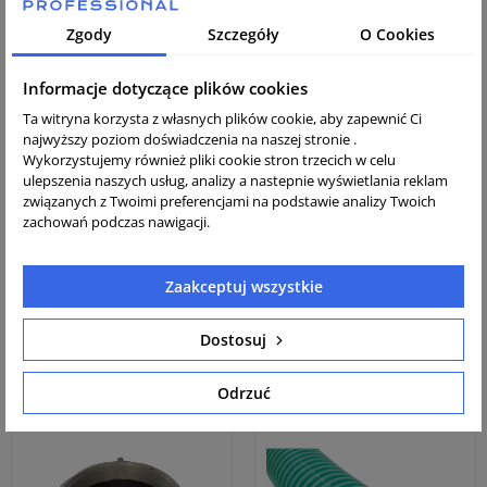
Gwarancja i polska instrukcja obsługi
Zgody
Szczegóły
O Cookies
Sprzęt nowy, oryginalny, prosto od producenta
Obsługa i profesjonalne doradztwo posprzedażowe
Informacje dotyczące plików cookies
Ta witryna korzysta z własnych plików cookie, aby zapewnić Ci
najwyższy poziom doświadczenia na naszej stronie .
Opis
Wykorzystujemy również pliki cookie stron trzecich w celu
ulepszenia naszych usług, analizy a nastepnie wyświetlania reklam
Łącznik ssawny wykonany z wysokiej jakości aluminium.
związanych z Twoimi preferencjami na podstawie analizy Twoich
zachowań podczas nawigacji.
Dostępne średnice łączników:
2" / 25 mm
Zaakceptuj wszystkie
3" / 75 mm
Dostosuj
Inne produkty z kategorii
Odrzuć