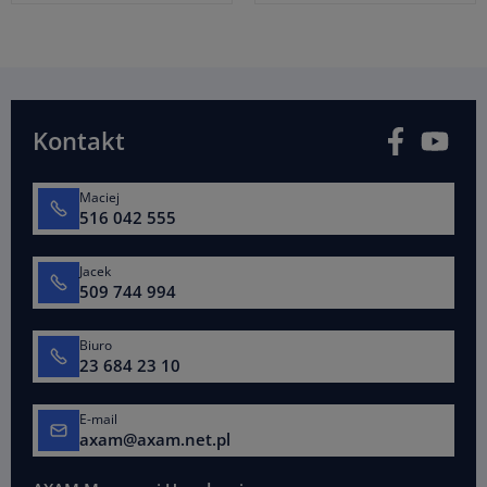
Facebook
You
Kontakt
Maciej
516 042 555
Jacek
509 744 994
Biuro
23 684 23 10
E-mail
axam@axam.net.pl