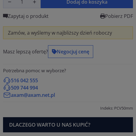
Dodaj do koszyka
Zapytaj o produkt
Pobierz PDF
Zamów, a wyślemy w najbliższy dzień roboczy
Masz lepszą ofertę?
Negocjuj cenę
Potrzebna pomoc w wyborze?
516 042 555
509 744 994
axam@axam.net.pl
Indeks: PCV50mm
DLACZEGO WARTO U NAS KUPIĆ?