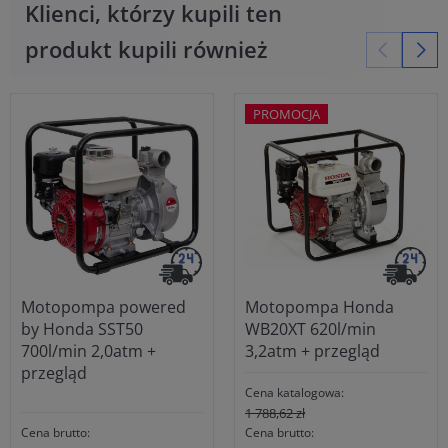
Klienci, którzy kupili ten
produkt kupili również
PROMOCJA
Motopompa powered
Motopompa Honda
by Honda SST50
WB20XT 620l/min
700l/min 2,0atm +
3,2atm + przegląd
przegląd
Cena katalogowa:
1 788,62 zł
Cena brutto:
Cena brutto: