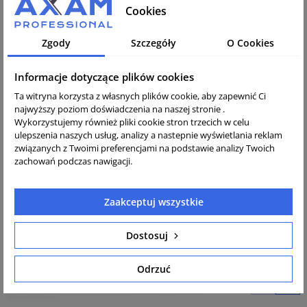
Cookies
Opis
Zgody
Szczegóły
O Cookies
Wąż ssący wykonany z miękkiego zielonego PCV,
Informacje dotyczące plików cookies
wzmocniony białą spiralą wykonaną z twardego PCV.
Ta witryna korzysta z własnych plików cookie, aby zapewnić Ci
Wąż przeznaczony jest do podłączenia do motopompy.
najwyższy poziom doświadczenia na naszej stronie .
Służy do przepompowywania wody lub zanieczyszczeń, a
Wykorzystujemy również pliki cookie stron trzecich w celu
jego gładkie wnętrze minimalizuje opory i zwiększa
ulepszenia naszych usług, analizy a nastepnie wyświetlania reklam
związanych z Twoimi preferencjami na podstawie analizy Twoich
wydajność zasysania.
zachowań podczas nawigacji.
Średnica węża: 2
cale / 50 mm
Podana cena dotyczy zakupu
1 metra
węża. W
Zaakceptuj wszystkie
zależności od ilości zakupionych metrów wąż zostanie
docięty zgodnie z Państwa zamówieniem.
Dostosuj
Odrzuć
Inne produkty z kategorii