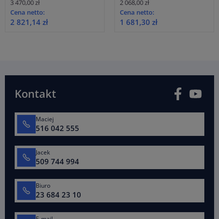
3 470,00 zł
2 068,00 zł
Cena netto:
Cena netto:
2 821,14 zł
1 681,30 zł
Facebook
You
Kontakt
Maciej
516 042 555
Jacek
509 744 994
Biuro
23 684 23 10
E-mail