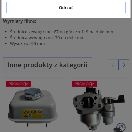
Wysokiej jakości filtr powietrza wraz z gąbką filtracyjną,
Odrzuć
pasuje idealnie do silnika ROBINEY 28
Wymiary filtra:
Średnice zewnętrzne: 67 na górze x 119 na dole mm
Średnica wewnętrzna: 70 na dole mm
Wysokość: 90 mm
Inne produkty z kategorii
PROMOCJA
PROMOCJA