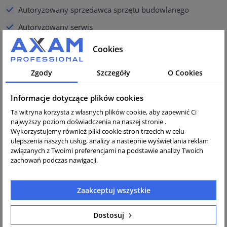
Autoryzowany sprzedawca sprzętu budowlanego
Autoryzowany serwis
Sprzęt z polskiej dystrybucji
Cookies
Zgody
Szczegóły
O Cookies
DOSTAWA
Informacje dotyczące plików cookies
Sprawdzenie towaru przed wysyłką
Ta witryna korzysta z własnych plików cookie, aby zapewnić Ci
najwyższy poziom doświadczenia na naszej stronie .
Towar profesjonalnie spakowany i zabezpieczony
Wykorzystujemy również pliki cookie stron trzecich w celu
ulepszenia naszych usług, analizy a nastepnie wyświetlania reklam
Gwarancja i polska instrukcja obsługi
związanych z Twoimi preferencjami na podstawie analizy Twoich
Sprzęt nowy, oryginalny, prosto od producenta
zachowań podczas nawigacji.
Obsługa i profesjonalne doradztwo posprzedażowe
Zaakceptuj wszystkie
Opis
Dostosuj