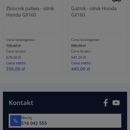
Zbiornik paliwa - silnik
Gaźnik - silnik Honda
Honda GX160
GX160
Cena katalogowa:
Cena katalogowa:
728,42 zł
806,96 zł
Cena brutto:
Cena brutto:
676,50 zł
541,20 zł
Cena netto:
Cena netto:
550,00 zł
440,00 zł
Facebook
You
Kontakt
Maciej
516 042 555