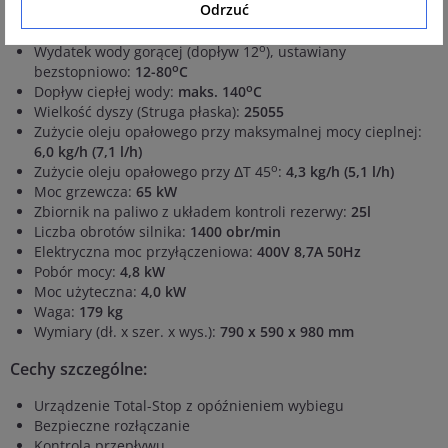
Odrzuć
Maks. dozwolone nadciśnienie:
170 bar
Wydajność wody:
15 l/min (900 l/h)
o
Wydatek wody gorącej (dopływ 12
), ustawiany
o
bezstopniowo:
12-80
C
o
Dopływ ciepłej wody:
maks. 140
C
Wielkość dyszy (Struga płaska):
25055
Zużycie oleju opałowego przy maksymalnej mocy cieplnej:
6,0 kg/h (7,1 l/h)
o
Zużycie oleju opałowego przy ΔT 45
:
4,3 kg/h (5,1 l/h)
Moc grzewcza:
65 kW
Zbiornik na paliwo z układem kontroli rezerwy:
25l
Liczba obrotów silnika:
1400 obr/min
Elektryczna moc przyłączeniowa:
400V 8,7A 50Hz
Pobór mocy:
4,8 kW
Moc użyteczna:
4,0 kW
Waga:
179 kg
Wymiary (dł. x szer. x wys.):
790 x 590 x 980 mm
Cechy szczególne:
Urządzenie Total-Stop z opóźnieniem wybiegu
Bezpieczne rozłączanie
Kontrola przepływu