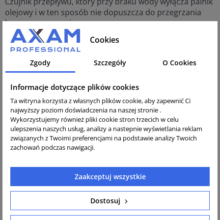
Czujnik przepływu, który przy braku wody wyłącza palnik
olejowy i w ten sposób nie dopuszcza do przegrzania
komory grzewczej.
Wyłącznik ciśnieniowy, który steruje wyłączeniem palnika
Cookies
i dopuszcza spalanie tylko w obecności ciśnienia
roboczego.
Zgody
Szczegóły
O Cookies
Drugi specjalny wyłącznik ciśnieniowy różnicowy, który
umożliwia automatyczne odłączenie urządzenia, w
Informacje dotyczące plików cookies
przypadku kiedy pistolet jest zamknięty dłużej niż 30
sekund.
Ta witryna korzysta z własnych plików cookie, aby zapewnić Ci
Wyzwalacz nadprądowy, który wyłącza urządzenie przy
najwyższy poziom doświadczenia na naszej stronie .
nadmiernym poborze prądu.
Wykorzystujemy również pliki cookie stron trzecich w celu
ulepszenia naszych usług, analizy a nastepnie wyświetlania reklam
Urządzenia serii therm C są wyposażone w analogowy
związanych z Twoimi preferencjami na podstawie analizy Twoich
zachowań podczas nawigacji.
termostat obrotowy (zakres regulacji 30 °C do 140 °C).
Wszystkie wyżej wymienione komponenty zostały
Zaakceptuj wszystkie
miliony razy sprawdzone eksploatacyjnie.
Specyfikacja techniczna:
Dostosuj
Ciśnienie robocze regulowane bezstopniowo:
30-150 bar