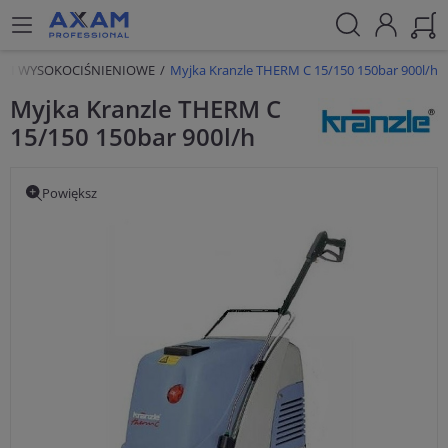
JKI WYSOKOCIŚNIENIOWE
Myjka Kranzle THERM C 15/150 150bar 900l/h
Myjka Kranzle THERM C
15/150 150bar 900l/h
Powiększ